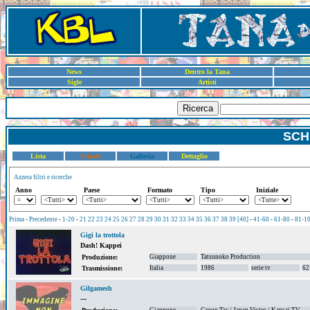
News
Dentro la Tana
Sigle
Artisti
Ricerca
SCH
Lista
Schede
Galleria
Dettaglio
Azzera filtri e ricerche
Anno
Paese
Formato
Tipo
Iniziale
Prima
-
Precedente
-
1-20
-
21
22
23
24
25
26
27
28
29
30
31
32
33
34
35
36
37
38
39
[40]
-
41-60
-
61-80
-
81-1
Gigi la trottola
Dash! Kappei
Giappone
Tatsunoko Production
Produzione:
Italia
1986
serie tv
62
Trasmissione:
Gilgamesh
---