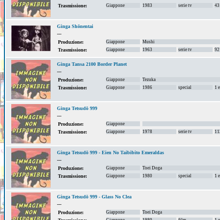
Giappone
1983
serie tv
43
Trasmissione:
Ginga Shōnentai
---
Giappone
Mushi
Produzione:
Giappone
1963
serie tv
92
Trasmissione:
Ginga Tansa 2100 Border Planet
---
Giappone
Tezuka
Produzione:
Giappone
1986
special
1 
Trasmissione:
Ginga Tetsudō 999
---
Giappone
Produzione:
Giappone
1978
serie tv
11
Trasmissione:
Ginga Tetsudō 999 - Eien No Taibibito Emeraldas
---
Giappone
Toei Doga
Produzione:
Giappone
1980
special
1 
Trasmissione:
Ginga Tetsudō 999 - Glass No Clea
---
Giappone
Toei Doga
Produzione:
Giappone
1980
film
1 