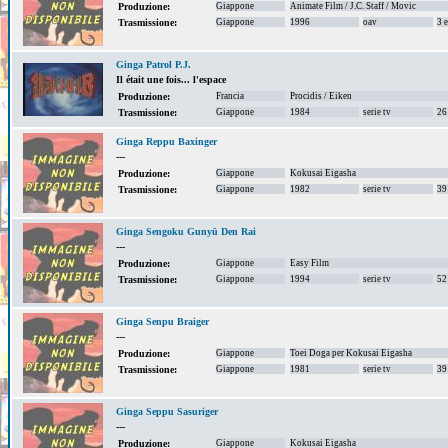
Giappone
Animate Film / J.C. Staff / Movic
Produzione:
Giappone
1996
oav
3 
Trasmissione:
Ginga Patrol P.J.
Il était une fois... l'espace
Francia
Procidis / Eiken
Produzione:
Giappone
1984
serie tv
26
Trasmissione:
Ginga Reppu Baxinger
---
Giappone
Kokusai Eigasha
Produzione:
Giappone
1982
serie tv
39
Trasmissione:
Ginga Sengoku Gunyū Den Rai
---
Giappone
Easy Film
Produzione:
Giappone
1994
serie tv
52
Trasmissione:
Ginga Senpu Braiger
---
Giappone
Toei Doga per Kokusai Eigasha
Produzione:
Giappone
1981
serie tv
39
Trasmissione:
Ginga Seppu Sasuriger
---
Giappone
Kokusai Eigasha
Produzione: