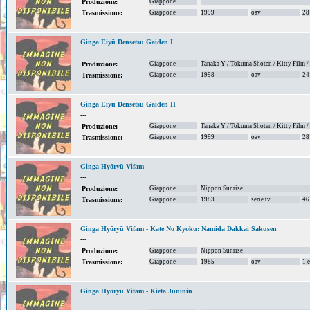
Giappone
Produzione:
Giappone
1999
oav
28
Trasmissione:
Ginga Eiyū Densetsu Gaiden I
---
Giappone
Tanaka Y / Tokuma Shoten / Kitty Film 
Produzione:
Giappone
1998
oav
24
Trasmissione:
Ginga Eiyū Densetsu Gaiden II
---
Giappone
Tanaka Y / Tokuma Shoten / Kitty Film 
Produzione:
Giappone
1999
oav
28
Trasmissione:
Ginga Hyōryū Vifam
---
Giappone
Nippon Sunrise
Produzione:
Giappone
1983
serie tv
46
Trasmissione:
Ginga Hyōryū Vifam - Kate No Kyoku: Namida Dakkai Sakusen
---
Giappone
Nippon Sunrise
Produzione:
Giappone
1985
oav
1 
Trasmissione:
Ginga Hyōryū Vifam - Kieta Juninin
---