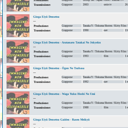
Giappone
Group Tac / Japan Vistec / Kansai TV
Produzione:
Giappone
2003
serie tv
26
Trasmissione:
Ginga Eiyū Densetsu
---
Giappone
Tanaka Y / Tokuma Shoten / Kitty Film 
Produzione:
Giappone
1990
oav
11
Trasmissione:
Ginga Eiyū Densetsu - Aratanaru Tatakai No Jokyoku
---
Giappone
Tanaka Y / Tokuma Shoten / Kitty Film 
Produzione:
Giappone
1993
film
1 
Trasmissione:
Ginga Eiyū Densetsu - Ōgon No Tsubasa
---
Giappone
Tanaka Y / Tokuma Shoten / Kitty Film 
Produzione:
Giappone
1992
oav
1 
Trasmissione:
Ginga Eiyū Densetsu - Waga Yuku Hoshi No Umi
---
Giappone
Tanaka Y / Tokuma Shoten / Kitty Film 
Produzione:
Giappone
1988
film
1 
Trasmissione:
Ginga Eiyū Densetsu Gaiden - Rasen Meikyū
---