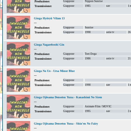
Giappone
Nippon Sunrise
Produzione:
Giappone
1985
oav
1 
Trasmissione:
Ginga Hyōryū Vifam 13
---
Giappone
Sunrise
Produzione:
Giappone
1998
serie tv
26
Trasmissione:
Ginga Nagareboshi Gin
---
Giappone
Toei Doga
Produzione:
Giappone
1986
serie tv
21
Trasmissione:
Ginga No Uo - Ursa Minor Blue
---
Giappone
Produzione:
Giappone
1998
oav
1 
Trasmissione:
Ginga Ojōsama Densetsu Yuna - Kanashimi No Siren
---
Giappone
Animate Film / MOVIC
Produzione:
Giappone
1995
oav
2 
Trasmissione:
Ginga Ojōsama Densetsu Yuna - Shin'en No Fairy
---