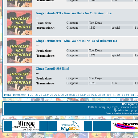
Trasmissione:
Ginga Tetsudō 999 - Kimi Wa Haha No Yō Ni Aiseru Ka
---
Giappone
Toei Doga
Produzione:
Giappone
1980
special
1 
Trasmissione:
Ginga Tetsudō 999 - Kimi Wa Senshi No Yō Ni Ikirareru Ka
---
Giappone
Toei Doga
Produzione:
Giappone
1979
special
1 
Trasmissione:
Ginga Tetsudō 999 [film]
---
Giappone
Toei Doga
Produzione:
Giappone
1979
film
1 
Trasmissione:
Prima
-
Precedente
-
1-20
-
21
22
23
24
25
26
27
28
29
30
31
32
33
34
35
36
37
38
39
[40]
-
41-60
-
61-80
-
81-1
TDS Engine v. 
Tutte le immagini, i loghi, i marchi e le i
Questo sito si prop
Non è nostra intenzione con