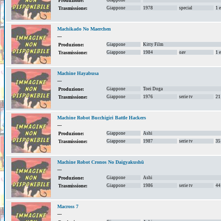
Giappone
Produzione:
Giappone
1978
special
1 
Trasmissione:
Machikado No Maerchen
---
Giappone
Kitty Film
Produzione:
Giappone
1984
oav
1 
Trasmissione:
Machine Hayabusa
---
Giappone
Toei Doga
Produzione:
Giappone
1976
serie tv
21
Trasmissione:
Machine Robot Bucchigiri Battle Hackers
---
Giappone
Ashi
Produzione:
Giappone
1987
serie tv
35
Trasmissione:
Machine Robot Cronos No Daigyakushū
---
Giappone
Ashi
Produzione:
Giappone
1986
serie tv
44
Trasmissione:
Macross 7
---