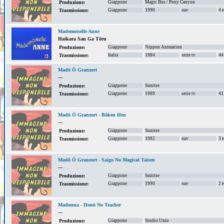
Giappone
Magic Bus / Pony Canyon
Produzione:
Giappone
1990
oav
4 
Trasmissione:
Mademoiselle Anne
Haikara San Ga Tōru
Giappone
Nippon Animation
Produzione:
Italia
1984
serie tv
44
Trasmissione:
Madō Ō Granzort
---
Giappone
Sunrise
Produzione:
Giappone
1989
serie tv
41
Trasmissione:
Madō Ō Granzort - Bōken Hen
---
Giappone
Sunrise
Produzione:
Giappone
1992
oav
3 
Trasmissione:
Madō Ō Granzort - Saigo No Magical Taisen
---
Giappone
Sunrise
Produzione:
Giappone
1990
oav
2 
Trasmissione:
Madonna - Honō No Teacher
---
Giappone
Studio Unio
Produzione: