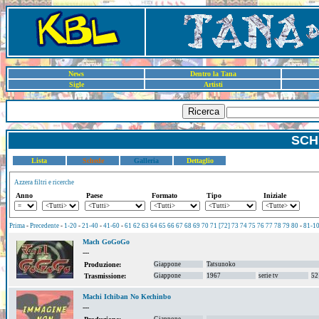
News
Dentro la Tana
Sigle
Artisti
Ricerca
SCH
Lista
Schede
Galleria
Dettaglio
Azzera filtri e ricerche
Anno
Paese
Formato
Tipo
Iniziale
Prima
-
Precedente
-
1-20
-
21-40
-
41-60
-
61
62
63
64
65
66
67
68
69
70
71
[72]
73
74
75
76
77
78
79
80
-
81-1
Mach GoGoGo
---
Giappone
Tatsunoko
Produzione:
Giappone
1967
serie tv
52
Trasmissione:
Machi Ichiban No Kechinbo
---