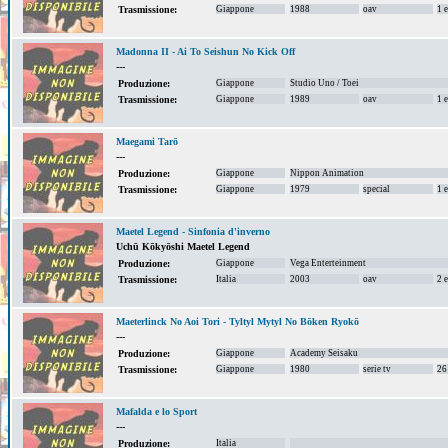
Giappone
1988
oav
1 
Trasmissione:
Madonna II - Ai To Seishun No Kick Off
---
Giappone
Studio Uno / Toei
Produzione:
Giappone
1989
oav
1 
Trasmissione:
Maegami Tarō
---
Giappone
Nippon Animation
Produzione:
Giappone
1979
special
1 
Trasmissione:
Maetel Legend - Sinfonia d'inverno
Uchū Kōkyōshi Maetel Legend
Giappone
Vega Enterteinment
Produzione:
Italia
2003
oav
2 
Trasmissione:
Maeterlinck No Aoi Tori - Tyltyl Mytyl No Bōken Ryokō
---
Giappone
Academy Seisaku
Produzione:
Giappone
1980
serie tv
26
Trasmissione:
Mafalda e lo Sport
---
Italia
Produzione: