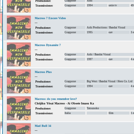
Giappone
Ashi
Produzione:
Giappone
1994
serie tv
49
Trasmissione:
Macross 7 Encore Video
---
Giappone
Ashi Productions / Bandai Visual
Produzione:
Giappone
1995
oav
3 
Trasmissione:
Macross Dynamite 7
---
Giappone
Ashi / Bandai Visual
Produzione:
Giappone
1997
oav
4 
Trasmissione:
Macross Plus
---
Giappone
Big West / Bandai Visual / Hero Co. Ltd
Produzione:
Giappone
1994
oav
4 
Trasmissione:
Macross: do you remember love?
Chōjiku Yōsai Macross - Ai Oboete Imasu Ka
Giappone
Tatsunoko
Produzione:
Italia
film
1 
Trasmissione:
Mad Bull 34
---