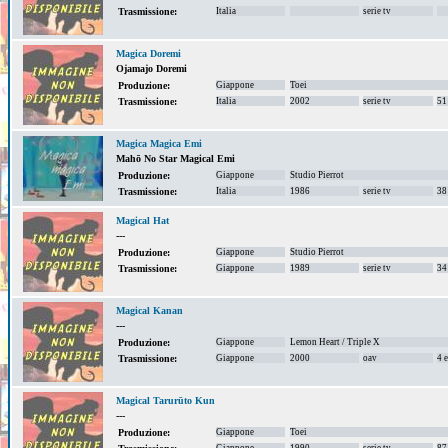
Italia
serie tv
Trasmissione:
Magica Doremi
Ojamajo Doremi
Giappone
Toei
Produzione:
Italia
2002
serie tv
51
Trasmissione:
Magica Magica Emi
Mahō No Star Magical Emi
Giappone
Studio Pierrot
Produzione:
Italia
1986
serie tv
38
Trasmissione:
Magical Hat
---
Giappone
Studio Pierrot
Produzione:
Giappone
1989
serie tv
34
Trasmissione:
Magical Kanan
---
Giappone
Lemon Heart / Triple X
Produzione:
Giappone
2000
oav
4 
Trasmissione:
Magical Tarurūto Kun
---
Giappone
Toei
Produzione:
Giappone
1990
serie tv
87