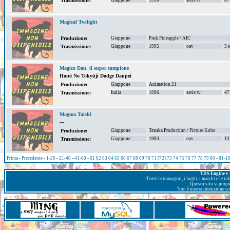
Trasmissione:
Magical Twilight
---
Giappone
Pink Pineapple / AIC
Produzione:
Giappone
1995
oav
3 
Trasmissione:
Magico Dan, il super campione
Honō No Tokyūji Dodge Danpei
Giappone
Animation 21
Produzione:
Italia
1996
serie tv
47
Trasmissione:
Magma Taishi
---
Giappone
Tezuka Production / Picture Kobo
Produzione:
Giappone
1993
oav
13
Trasmissione:
Prima
-
Precedente
-
1-20
-
21-40
-
41-60
-
61
62
63
64
65
66
67
68
69
70
71
[72]
73
74
75
76
77
78
79
80
-
81-1
TDS Engine v. 
Tutte le immagini, i loghi, i marchi e le i
Questo sito si prop
Non è nostra intenzione con