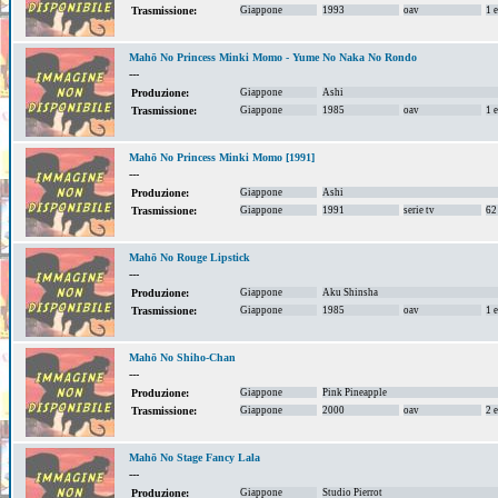
Giappone
1993
oav
1 
Trasmissione:
Mahō No Princess Minki Momo - Yume No Naka No Rondo
---
Giappone
Ashi
Produzione:
Giappone
1985
oav
1 
Trasmissione:
Mahō No Princess Minki Momo [1991]
---
Giappone
Ashi
Produzione:
Giappone
1991
serie tv
62
Trasmissione:
Mahō No Rouge Lipstick
---
Giappone
Aku Shinsha
Produzione:
Giappone
1985
oav
1 
Trasmissione:
Mahō No Shiho-Chan
---
Giappone
Pink Pineapple
Produzione:
Giappone
2000
oav
2 
Trasmissione:
Mahō No Stage Fancy Lala
---
Giappone
Studio Pierrot
Produzione: