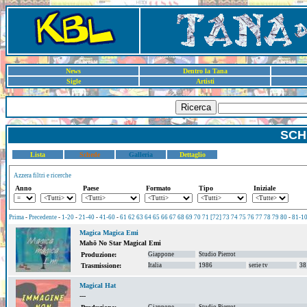
News
Dentro la Tana
Sigle
Artisti
Ricerca
SCH
Lista
Schede
Galleria
Dettaglio
Azzera filtri e ricerche
Anno
Paese
Formato
Tipo
Iniziale
Prima
-
Precedente
-
1-20
-
21-40
-
41-60
-
61
62
63
64
65
66
67
68
69
70
71
[72]
73
74
75
76
77
78
79
80
-
81-1
Magica Magica Emi
Mahō No Star Magical Emi
Giappone
Studio Pierrot
Produzione:
Italia
1986
serie tv
38
Trasmissione:
Magical Hat
---