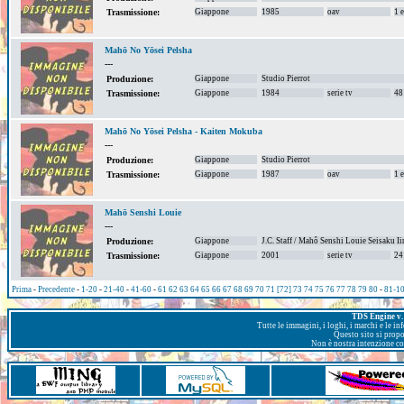
Giappone
1985
oav
1 
Trasmissione:
Mahō No Yōsei Pelsha
---
Giappone
Studio Pierrot
Produzione:
Giappone
1984
serie tv
48
Trasmissione:
Mahō No Yōsei Pelsha - Kaiten Mokuba
---
Giappone
Studio Pierrot
Produzione:
Giappone
1987
oav
1 
Trasmissione:
Mahō Senshi Louie
---
Giappone
J.C. Staff / Mahô Senshi Louie Seisaku Ii
Produzione:
Giappone
2001
serie tv
24
Trasmissione:
Prima
-
Precedente
-
1-20
-
21-40
-
41-60
-
61
62
63
64
65
66
67
68
69
70
71
[72]
73
74
75
76
77
78
79
80
-
81-1
TDS Engine v. 
Tutte le immagini, i loghi, i marchi e le i
Questo sito si prop
Non è nostra intenzione con