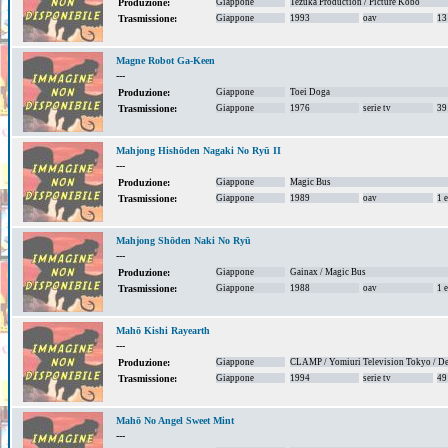
Giappone
Tezuka Production / Picture Kobo
Produzione:
Giappone
1993
oav
13
Trasmissione:
Magne Robot Ga-Keen
---
Giappone
Toei Doga
Produzione:
Giappone
1976
serie tv
39
Trasmissione:
Mahjong Hishōden Nagaki No Ryū II
---
Giappone
Magic Bus
Produzione:
Giappone
1989
oav
1 
Trasmissione:
Mahjong Shōden Naki No Ryū
---
Giappone
Gainax / Magic Bus
Produzione:
Giappone
1988
oav
1 
Trasmissione:
Mahō Kishi Rayearth
---
Giappone
CLAMP / Yomiuri Television Tokyo / D
Produzione:
Giappone
1994
serie tv
49
Trasmissione:
Mahō No Angel Sweet Mint
---