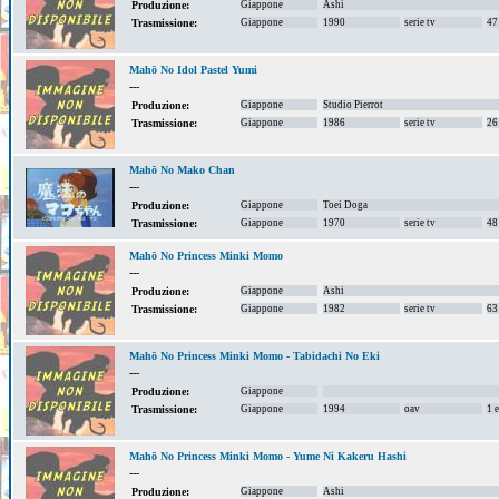
Giappone
Ashi
Produzione:
Giappone
1990
serie tv
47
Trasmissione:
Mahō No Idol Pastel Yumi
---
Giappone
Studio Pierrot
Produzione:
Giappone
1986
serie tv
26
Trasmissione:
Mahō No Mako Chan
---
Giappone
Toei Doga
Produzione:
Giappone
1970
serie tv
48
Trasmissione:
Mahō No Princess Minki Momo
---
Giappone
Ashi
Produzione:
Giappone
1982
serie tv
63
Trasmissione:
Mahō No Princess Minki Momo - Tabidachi No Eki
---
Giappone
Produzione:
Giappone
1994
oav
1 
Trasmissione:
Mahō No Princess Minki Momo - Yume Ni Kakeru Hashi
---
Giappone
Ashi
Produzione: