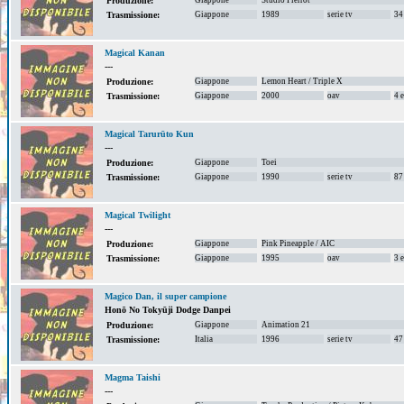
Giappone
Studio Pierrot
Produzione:
Giappone
1989
serie tv
34
Trasmissione:
Magical Kanan
---
Giappone
Lemon Heart / Triple X
Produzione:
Giappone
2000
oav
4 
Trasmissione:
Magical Tarurūto Kun
---
Giappone
Toei
Produzione:
Giappone
1990
serie tv
87
Trasmissione:
Magical Twilight
---
Giappone
Pink Pineapple / AIC
Produzione:
Giappone
1995
oav
3 
Trasmissione:
Magico Dan, il super campione
Honō No Tokyūji Dodge Danpei
Giappone
Animation 21
Produzione:
Italia
1996
serie tv
47
Trasmissione:
Magma Taishi
---