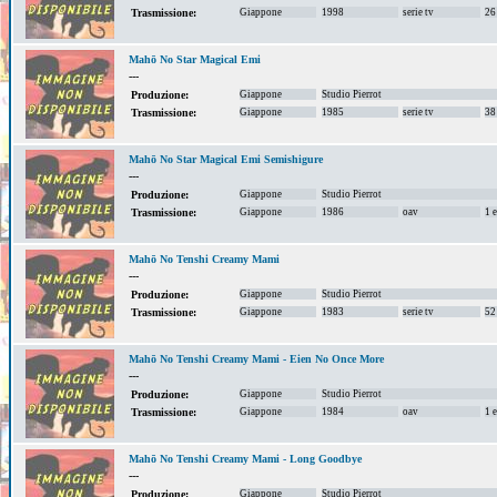
Giappone
1998
serie tv
26
Trasmissione:
Mahō No Star Magical Emi
---
Giappone
Studio Pierrot
Produzione:
Giappone
1985
serie tv
38
Trasmissione:
Mahō No Star Magical Emi Semishigure
---
Giappone
Studio Pierrot
Produzione:
Giappone
1986
oav
1 
Trasmissione:
Mahō No Tenshi Creamy Mami
---
Giappone
Studio Pierrot
Produzione:
Giappone
1983
serie tv
52
Trasmissione:
Mahō No Tenshi Creamy Mami - Eien No Once More
---
Giappone
Studio Pierrot
Produzione:
Giappone
1984
oav
1 
Trasmissione:
Mahō No Tenshi Creamy Mami - Long Goodbye
---
Giappone
Studio Pierrot
Produzione: