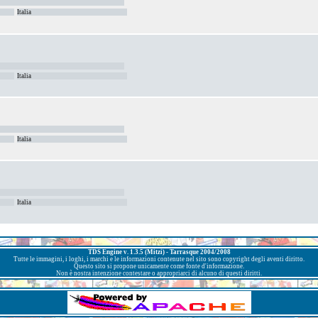
Italia
Italia
Italia
Italia
TDS Engine v. 1.3.5 (Mitzi) - Tarrasque 2004/2008
Tutte le immagini, i loghi, i marchi e le informazioni contenute nel sito sono copyright degli aventi diritto.
Questo sito si propone unicamente come fonte d'informazione.
Non è nostra intenzione contestare o appropriarci di alcuno di questi diritti.