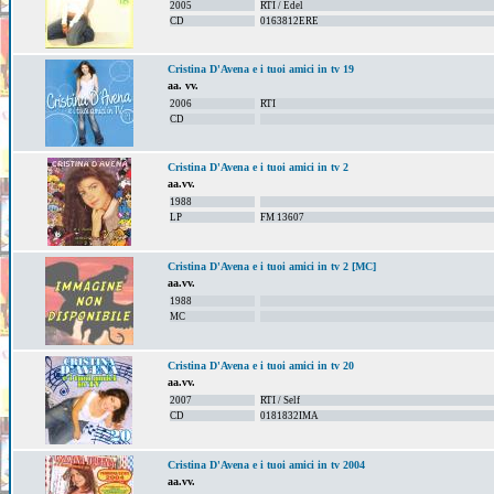
2005
RTI / Edel
CD
0163812ERE
Cristina D'Avena e i tuoi amici in tv 19
aa. vv.
2006
RTI
CD
Cristina D'Avena e i tuoi amici in tv 2
aa.vv.
1988
LP
FM 13607
Cristina D'Avena e i tuoi amici in tv 2 [MC]
aa.vv.
1988
MC
Cristina D'Avena e i tuoi amici in tv 20
aa.vv.
2007
RTI / Self
CD
0181832IMA
Cristina D'Avena e i tuoi amici in tv 2004
aa.vv.