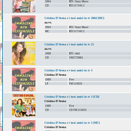
2004
RTI / Sony Music
CD
RTI 517343 2
Cristina D'Avena e i tuoi amici in tv 2004 [MC]
aa.vv.
2004
RTI / Sony Music
MC
RTI 517343 2
Cristina D'Avena e i tuoi amici in tv 21
aa.vv.
2008
RTI / edel
CD
190272IMA
Cristina D'Avena e i tuoi amici in tv 3
Cristina D'Avena
1989
Five
LP
FM 513633
Cristina D'Avena e i tuoi amici in tv 3 [CD]
Cristina D'Avena
1989
Five
CD
CD FM 513633
Cristina D'Avena e i tuoi amici in tv 3 [MC]
Cristina D'Avena