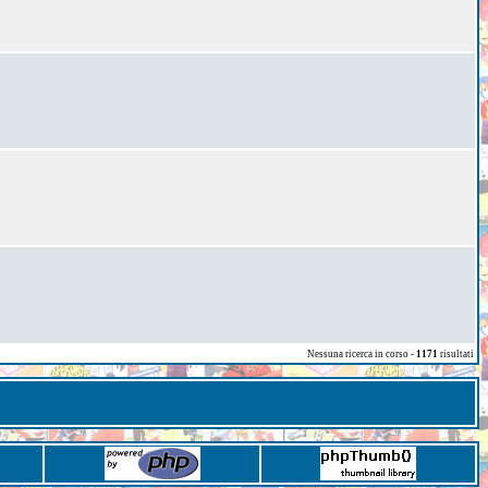
Nessuna ricerca in corso -
1171
risultati