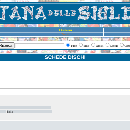
I Lottatori
Dischi
Ricerca
Tutte
Sigle
Artisti
Dischi
Cart
SCHEDE DISCHI
Italia