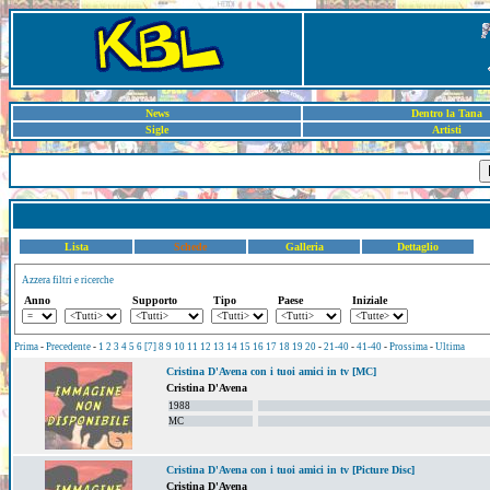
News
Dentro la Tana
Sigle
Artisti
Lista
Schede
Galleria
Dettaglio
Azzera filtri e ricerche
Anno
Supporto
Tipo
Paese
Iniziale
Prima
-
Precedente
-
1
2
3
4
5
6
[7]
8
9
10
11
12
13
14
15
16
17
18
19
20
-
21-40
-
41-40
-
Prossima
-
Ultima
Cristina D'Avena con i tuoi amici in tv [MC]
Cristina D'Avena
1988
MC
Cristina D'Avena con i tuoi amici in tv [Picture Disc]
Cristina D'Avena