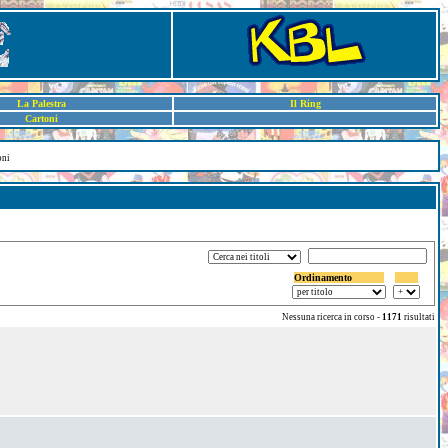
La Palestra
Il Ring
Cartoni
oni
Ordinamento
Nessuna ricerca in corso -
1171
risultati