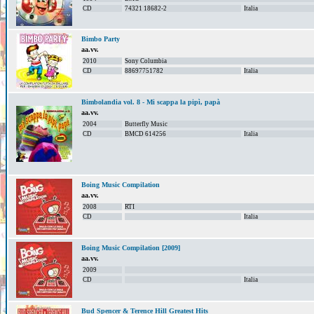
CD
74321 18682-2
Italia
Bimbo Party
aa.vv.
2010
Sony Columbia
CD
88697751782
Italia
Bimbolandia vol. 8 - Mi scappa la pipì, papà
aa.vv.
2004
Butterfly Music
CD
BMCD 614256
Italia
Boing Music Compilation
aa.vv.
2008
RTI
CD
Italia
Boing Music Compilation [2009]
aa.vv.
2009
CD
Italia
Bud Spencer & Terence Hill Greatest Hits