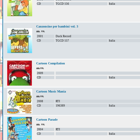
CD
TGCD 156
Italia
Canzoncine per bambini vol. 3
aa. vv.
2001
Duck Record
CD
TGCD 157
Italia
Cartoon Compilation
aa.vv.
2009
CD
Italia
Cartoon Music Mania
aa.vv.
2008
RTI
CD
196389
Italia
Cartoon Parade
aa. vv.
2004
RTI
CD
Italia