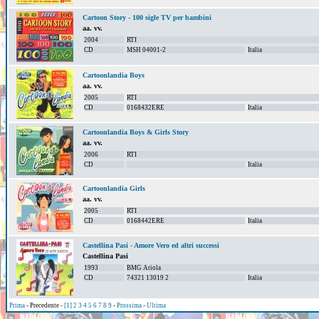
Cartoon Story - 100 sigle TV per bambini
aa. vv.
2004
RTI
CD
MSH 04001-2
Italia
Cartoonlandia Boys
aa. vv.
2005
RTI
CD
0168432ERE
Italia
Cartoonlandia Boys & Girls Story
aa. vv.
2006
RTI
CD
Italia
Cartoonlandia Girls
aa. vv.
2005
RTI
CD
0168442ERE
Italia
Castellina Pasi - Amore Vero ed altri successi
Castellina Pasi
1993
BMG Ariola
CD
74321 13019 2
Italia
Prima
- Precedente -
[1]
2
3
4
5
6
7
8
9
-
Prossima
-
Ultima