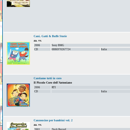
Cani, Gatti & Buffe Storie
aa. vv.
2006
Sony BMG
CD
0886970267724
Italia
Cantiamo tutti in coro
Il Piccolo Coro dell'Antoniano
2006
RTI
CD
Italia
Canzoncine per bambini vol. 2
aa. vv.
2001
Duck Record