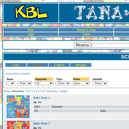
News
Dentro la Tana
Sigle
Artisti
Ricerca
SC
Lista
Schede
Galleria
Dettaglio
Azzera filtri e ricerche
Anno
Supporto
Tipo
Paese
Iniziale
Prima
- Precedente -
[1]
2
3
4
5
6
7
8
9
-
Prossima
-
Ultima
Baby Party 2
aa. vv.
2003
Universal
CD
Italia
Baby Party 3
aa. vv.