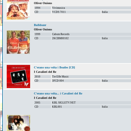
Oliver Onions
1994
Vivimusica
CD
VCDS 7011
Italia
Bulldozer
Oliver Onions
1999
Cabum Records
CD
2KCBM00102
Italia
C'erano una volta i Beatles [CD]
I Cavalieri del Re
2010
Tre Effe Music
CD
3FCD 004
Italia
C'erano una volta... i Cavalieri del Re
I Cavalieri del Re
2005
KBL SIGLETV.NET
CD
KBL001
Italia