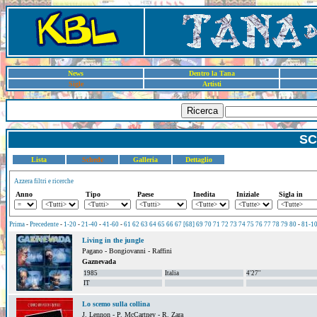
News
Dentro la Tana
Sigle
Artisti
Ricerca
SC
Lista
Schede
Galleria
Dettaglio
Azzera filtri e ricerche
Anno
Tipo
Paese
Inedita
Iniziale
Sigla in
Prima
-
Precedente
-
1-20
-
21-40
-
41-60
-
61
62
63
64
65
66
67
[68]
69
70
71
72
73
74
75
76
77
78
79
80
-
81-1
Living in the jungle
Pagano - Bongiovanni - Raffini
Gaznevada
1985
Italia
4'27''
IT
Lo scemo sulla collina
J. Lennon - P. McCartney - R. Zara