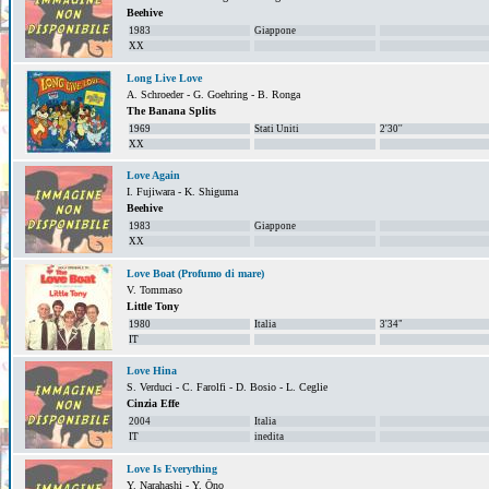
Beehive
1983
Giappone
XX
Long Live Love
A. Schroeder - G. Goehring - B. Ronga
The Banana Splits
1969
Stati Uniti
2'30''
XX
Love Again
I. Fujiwara - K. Shiguma
Beehive
1983
Giappone
XX
Love Boat (Profumo di mare)
V. Tommaso
Little Tony
1980
Italia
3'34"
IT
Love Hina
S. Verduci - C. Farolfi - D. Bosio - L. Ceglie
Cinzia Effe
2004
Italia
IT
inedita
Love Is Everything
Y. Narahashi - Y. Ōno