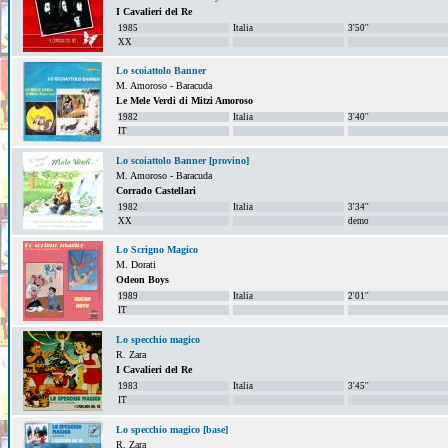
I Cavalieri del Re
1985
Italia
3'50''
XX
Lo scoiattolo Banner
M. Amoroso - Baracuda
Le Mele Verdi di Mitzi Amoroso
1982
Italia
3'40''
IT
Lo scoiattolo Banner [provino]
M. Amoroso - Baracuda
Corrado Castellari
1982
Italia
3'34''
XX
demo
Lo Scrigno Magico
M. Dorati
Odeon Boys
1989
Italia
2'01''
IT
Lo specchio magico
R. Zara
I Cavalieri del Re
1983
Italia
3'45''
IT
Lo specchio magico [base]
R. Zara