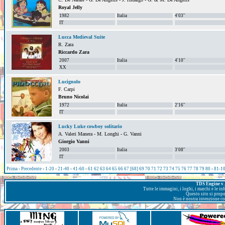
Royal Jelly
1982
Italia
4'03''
IT
Lucca Medieval Suite
R. Zara
Riccardo Zara
2007
Italia
4'10''
XX
Lucignolo
F. Carpi
Bruno Nicolai
1972
Italia
2'16''
IT
Lucky Luke cowboy solitario
A. Valeri Manera - M. Longhi - G. Vanni
Giorgio Vanni
2003
Italia
3'08''
IT
Prima
-
Precedente
-
1-20
-
21-40
-
41-60
-
61
62
63
64
65
66
67
[68]
69
70
71
72
73
74
75
76
77
78
79
80
-
81-1
TDS Engine v. 
Tutte le immagini, i loghi, i marchi e le i
Questo sito si prop
Non è nostra intenzione con