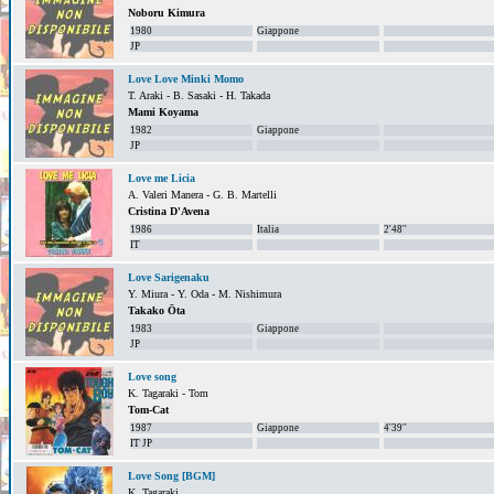
Noboru Kimura
1980
Giappone
JP
Love Love Minki Momo
T. Araki - B. Sasaki - H. Takada
Mami Koyama
1982
Giappone
JP
Love me Licia
A. Valeri Manera - G. B. Martelli
Cristina D'Avena
1986
Italia
2'48''
IT
Love Sarigenaku
Y. Miura - Y. Oda - M. Nishimura
Takako Ōta
1983
Giappone
JP
Love song
K. Tagaraki - Tom
Tom-Cat
1987
Giappone
4'39''
IT JP
Love Song [BGM]
K. Tagaraki