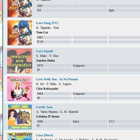
1987
XX
bgm
Love Song [TV]
K. Tagaraki - Tom
Tom-Cat
1987
IT JP
Love Squall
S. Maki - Y. Ōno
Sandra Hohn
1979
Giappone
JP
Love With You - Ai No Present
K. Itō - T. Miki - S. Sagisu
Chie Kobayashi
1984
Giappone
JP
Lovely Sara
A. Valeri Manera - G. B. Martelli
Cristina D'Avena
1986
Italia
3'11''
IT
Luca [Nuca]
C. De Natale - G. De Angelis - J. Hidalgo - G. & M. De Angelis