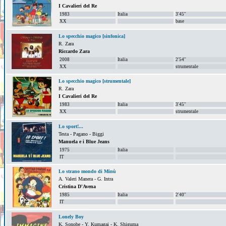
I Cavalieri del Re
1983
Italia
3'45''
XX
base
Lo specchio magico [sinfonica]
R. Zara
Riccardo Zara
2008
Italia
2'54''
XX
strumentale
Lo specchio magico [strumentale]
R. Zara
I Cavalieri del Re
1983
Italia
3'45''
XX
strumentale
Lo sport!...
Testa - Pagano - Biggi
Manuela e i Blue Jeans
1975
Italia
IT
Lo strano mondo di Minù
A. Valeri Manera - G. Intra
Cristina D'Avena
1985
Italia
2'40''
IT
Lonely Boy
K. Sonobe - Y. Kumagai - K. Shiguma