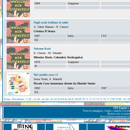
1969
Giappone
Negli occhi brillano le stelle
A. Valeri Manera - N. Carucci
Cristina D'Avena
1987
Italia
2'54''
XX
Nekome Kozō
K. Umezu - M. Wataabe
Mitsuko Horie, Columbia Yurikagokai
1976
Giappone
JP
Nel castello cosa c'è
Sessa Vitale, A. Martelli
Piccolo Coro Antoniano diretto da Mariele Ventre
1983
Italia
3'00"
XX
Prima
-
Precedente
-
1-20
-
21-40
-
41-60
-
61
62
63
64
65
66
67
68
69
70
71
72
73
74
75
76
77
[78]
79
80
-
81-1
TDS Engine v. 
Tutte le immagini, i loghi, i marchi e le i
Questo sito si prop
Non è nostra intenzione con