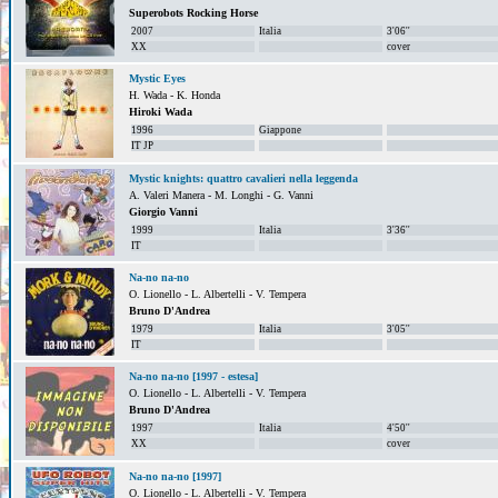
Superobots Rocking Horse
2007
Italia
3'06''
XX
cover
Mystic Eyes
H. Wada - K. Honda
Hiroki Wada
1996
Giappone
IT JP
Mystic knights: quattro cavalieri nella leggenda
A. Valeri Manera - M. Longhi - G. Vanni
Giorgio Vanni
1999
Italia
3'36''
IT
Na-no na-no
O. Lionello - L. Albertelli - V. Tempera
Bruno D'Andrea
1979
Italia
3'05''
IT
Na-no na-no [1997 - estesa]
O. Lionello - L. Albertelli - V. Tempera
Bruno D'Andrea
1997
Italia
4'50''
XX
cover
Na-no na-no [1997]
O. Lionello - L. Albertelli - V. Tempera