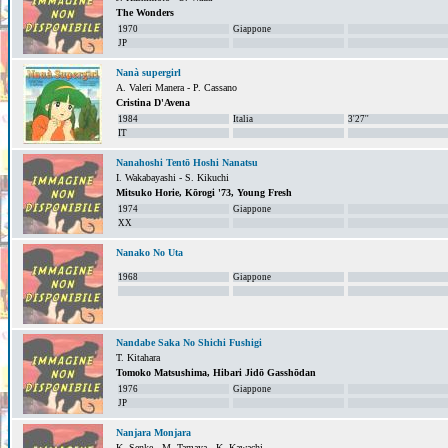
The Wonders
1970
Giappone
JP
Nanà supergirl
A. Valeri Manera - P. Cassano
Cristina D'Avena
1984
Italia
3'27''
IT
Nanahoshi Tentō Hoshi Nanatsu
I. Wakabayashi - S. Kikuchi
Mitsuko Horie, Kōrogi '73, Young Fresh
1974
Giappone
XX
Nanako No Uta
1968
Giappone
Nandabe Saka No Shichi Fushigi
T. Kitahara
Tomoko Matsushima, Hibari Jidō Gasshōdan
1976
Giappone
JP
Nanjara Monjara
K. Senke - M. Tamaya - K. Kawachi