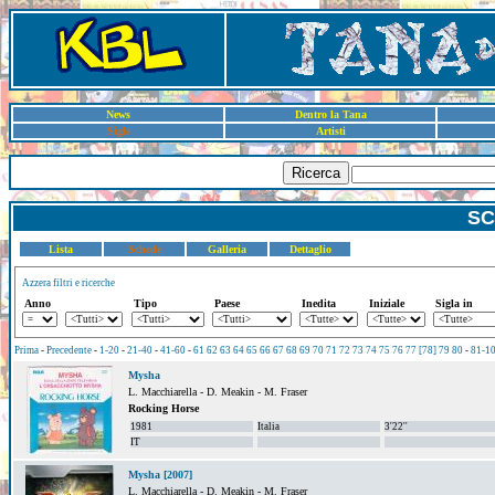
News
Dentro la Tana
Sigle
Artisti
Ricerca
SC
Lista
Schede
Galleria
Dettaglio
Azzera filtri e ricerche
Anno
Tipo
Paese
Inedita
Iniziale
Sigla in
Prima
-
Precedente
-
1-20
-
21-40
-
41-60
-
61
62
63
64
65
66
67
68
69
70
71
72
73
74
75
76
77
[78]
79
80
-
81-1
Mysha
L. Macchiarella - D. Meakin - M. Fraser
Rocking Horse
1981
Italia
3'22''
IT
Mysha [2007]
L. Macchiarella - D. Meakin - M. Fraser