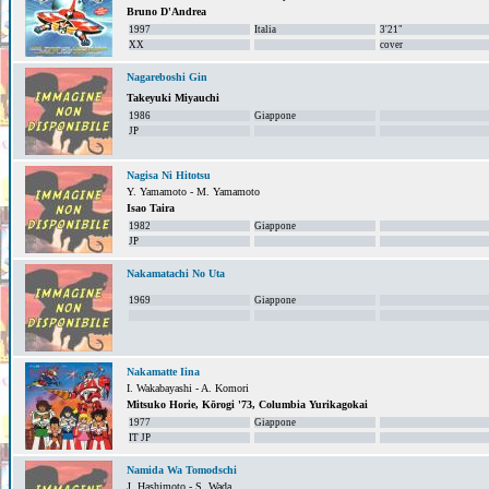
Bruno D'Andrea
1997
Italia
3'21"
XX
cover
Nagareboshi Gin
Takeyuki Miyauchi
1986
Giappone
JP
Nagisa Ni Hitotsu
Y. Yamamoto - M. Yamamoto
Isao Taira
1982
Giappone
JP
Nakamatachi No Uta
1969
Giappone
Nakamatte Iina
I. Wakabayashi - A. Komori
Mitsuko Horie, Kōrogi '73, Columbia Yurikagokai
1977
Giappone
IT JP
Namida Wa Tomodschi
J. Hashimoto - S. Wada