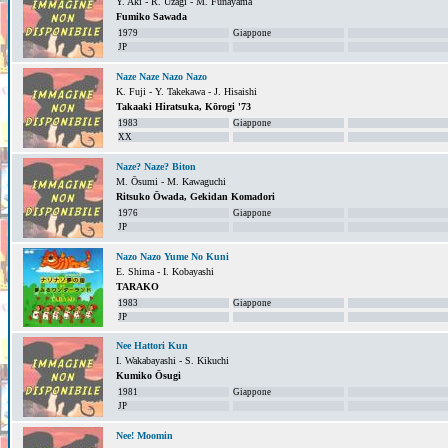
Y. Aki - R. Uzagi - M. Funayama
Fumiko Sawada
1979
Giappone
JP
Naze Naze Nazo Nazo
K. Fuji - Y. Takekawa - J. Hisaishi
Takaaki Hiratsuka, Kōrogi '73
1983
Giappone
XX
Naze? Naze? Biton
M. Ōsumi - M. Kawaguchi
Ritsuko Ōwada, Gekidan Komadori
1976
Giappone
JP
Nazo Nazo Yume No Kuni
E. Shima - I. Kobayashi
TARAKO
1983
Giappone
JP
Nee Hattori Kun
I. Wakabayashi - S. Kikuchi
Kumiko Ōsugi
1981
Giappone
JP
Nee! Moomin