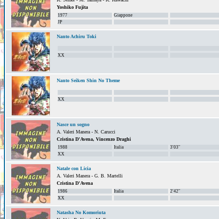
Yoshiko Fujita
1977
Giappone
JP
Nanto Achiru Toki
XX
Nanto Seiken Shin No Theme
XX
Nasce un sogno
A. Valeri Manera - N. Carucci
Cristina D'Avena, Vincenzo Draghi
1988
Italia
3'03''
XX
Natale con Licia
A. Valeri Manera - G. B. Martelli
Cristina D'Avena
1986
Italia
2'42''
XX
Natasha No Komoriuta