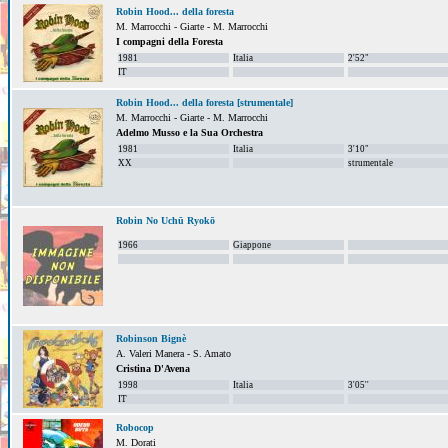
Robin Hood... della foresta
M. Marrocchi - Giarte - M. Marrocchi
I compagni della Foresta
1981
Italia
2'52"
IT
Robin Hood... della foresta [strumentale]
M. Marrocchi - Giarte - M. Marrocchi
Adelmo Musso e la Sua Orchestra
1981
Italia
3'10"
XX
strumentale
Robin No Uchū Ryokō
1966
Giappone
Robinson Bignè
A. Valeri Manera - S. Amato
Cristina D'Avena
1998
Italia
3'05''
IT
Robocop
M. Dorati