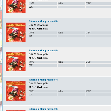
1978
Italia
2'26''
XX
Ritorno a Mompracem (#5)
G & M De Angelis
M & G Orchestra
1978
Italia
1'54''
XX
Ritorno a Mompracem (#6)
G & M De Angelis
M & G Orchestra
1978
Italia
2'08''
XX
Ritorno a Mompracem (#7)
G & M De Angelis
M & G Orchestra
1978
Italia
2'47''
XX
Ritorno a Mompracem (#8)