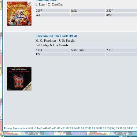
L. Lana - C. Castellari
2007
Italia
3'52''
XX
base
Rock Around The Clock [1954]
M. C. Freedman - J. De Knight
Bill Haley & His Comets
1954
Stati Uniti
2'13''
US
Prima
-
Precedente
-
1-20
-
21-40
-
41-60
-
61-80
-
81
82
83
84
85
86
87
88
89
90
91
92
93
[94]
95
96
97
98
99
1