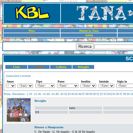
News
Dentro la Tana
Sigle
Artisti
Ricerca
SC
Lista
Schede
Galleria
Dettaglio
Azzera filtri e ricerche
Anno
Tipo
Paese
Inedita
Iniziale
Sigla in
Prima
-
Precedente
-
1-20
-
21-40
-
41-60
-
61-80
-
81
82
83
84
85
86
87
88
89
90
91
92
93
[94]
95
96
97
98
99
1
Risveglio
Italia
XX
Ritorno a Mompracem
C. De Natale - G. De Angelis - G & M De Angelis