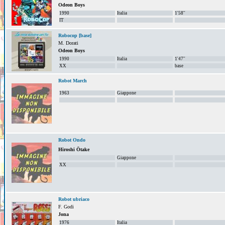
Odeon Boys
1990
Italia
1'58''
IT
Robocop [base]
M. Dorati
Odeon Boys
1990
Italia
1'47''
XX
base
Robot March
1963
Giappone
Robot Ondo
Hiroshi Ōtake
Giappone
XX
Robot ubriaco
F. Godi
Jona
1976
Italia