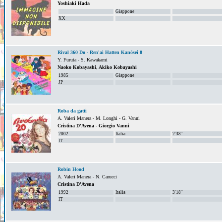
Yoshiaki Hada
Giappone
XX
Rival 360 Do - Ren'ai Hatten Kanōsei 0
Y. Furuta - S. Kawakami
Naoko Kobayashi, Akiko Kobayashi
1985
Giappone
JP
Roba da gatti
A. Valeri Manera - M. Longhi - G. Vanni
Cristina D'Avena - Giorgio Vanni
2002
Italia
2'38''
IT
Robin Hood
A. Valeri Manera - N. Carucci
Cristina D'Avena
1992
Italia
3'18''
IT