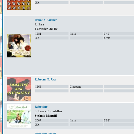
XX
Robot X Bomber
R. Zara
I Cavalieri del Re
1981
Italia
3'40''
XX
demo
Robotan No Uta
1966
Giappone
Robottino
L. Lana - C. Castellari
Stefania Mantelli
2007
Italia
3'52''
XX
Robottino [base]