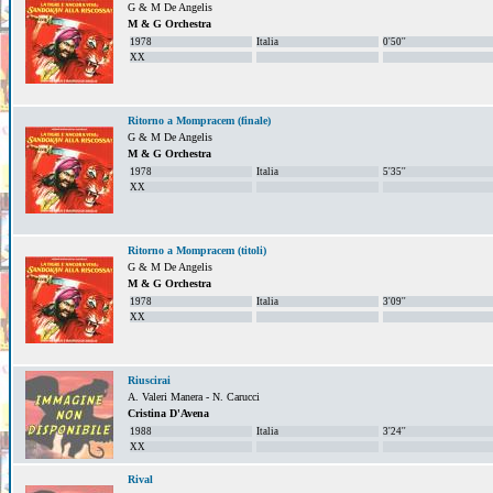
G & M De Angelis
M & G Orchestra
1978
Italia
0'50''
XX
Ritorno a Mompracem (finale)
G & M De Angelis
M & G Orchestra
1978
Italia
5'35''
XX
Ritorno a Mompracem (titoli)
G & M De Angelis
M & G Orchestra
1978
Italia
3'09''
XX
Riuscirai
A. Valeri Manera - N. Carucci
Cristina D'Avena
1988
Italia
3'24''
XX
Rival