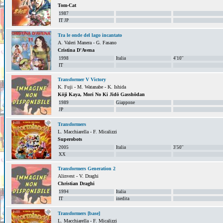
Tom-Cat
1987
IT JP
Tra le onde del lago incantato
A. Valeri Manera - G. Fasano
Cristina D'Avena
1998
Italia
4'10''
IT
Transformer V Victory
K. Fuji - M. Watanabe - K. Ishida
Kōji Kaya, Mori No Ki Jidō Gasshōdan
1989
Giappone
JP
Transformers
L. Macchiarella - F. Micalizzi
Superobots
2005
Italia
3'50''
XX
Transformers Generation 2
Alinvest - V. Draghi
Christian Draghi
1994
Italia
IT
inedita
Transformers [base]
L. Macchiarella - F. Micalizzi