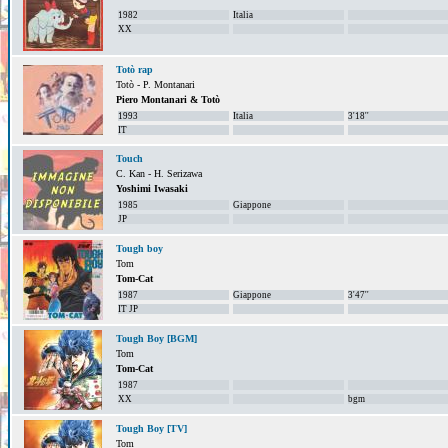
1982
Italia
XX
Totò rap
Totò - P. Montanari
Piero Montanari & Totò
1993
Italia
3'18''
IT
Touch
C. Kan - H. Serizawa
Yoshimi Iwasaki
1985
Giappone
JP
Tough boy
Tom
Tom-Cat
1987
Giappone
3'47''
IT JP
Tough Boy [BGM]
Tom
Tom-Cat
1987
XX
bgm
Tough Boy [TV]
Tom