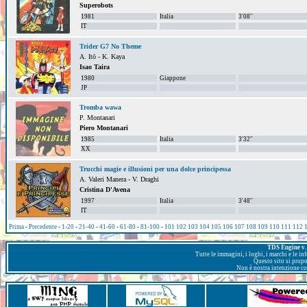
Superobots
1981
Italia
3'08''
IT
Trider G7 No Theme
A. Itō - K. Kaya
Isao Taira
1980
Giappone
JP
Tromba wawa
P. Montanari
Piero Montanari
1985
Italia
3'32''
XX
Trucchi magie e illusioni per una dolce principessa
A. Valeri Manera - V. Draghi
Cristina D'Avena
1997
Italia
3'48''
IT
Prima
-
Precedente
-
1-20
-
21-40
-
41-60
-
61-80
-
81-100
-
101
102
103
104
105
106
107
108
109
110
111
112
TDS Engine v. 
Tutte le immagini, i loghi, i marchi e le i
Questo sito si prop
Non è nostra intenzione con