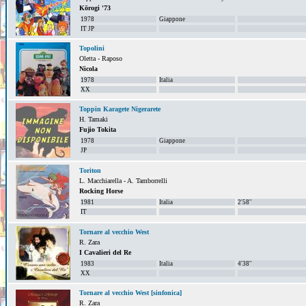
Kōrogi '73
1978
Giappone
IT JP
Topolini
Oletta - Raposo
Nicola
1978
Italia
XX
Toppin Karagete Nigerarete
H. Tamaki
Fujio Tokita
1978
Giappone
JP
Toriton
L. Macchiarella - A. Tamborrelli
Rocking Horse
1981
Italia
2'58''
IT
Tornare al vecchio West
R. Zara
I Cavalieri del Re
1983
Italia
4'38''
XX
Tornare al vecchio West [sinfonica]
R. Zara