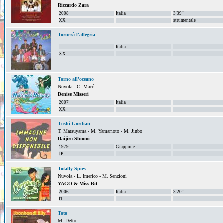
Riccardo Zara
2008
Italia
3'39''
XX
strumentale
Tornerà l'allegria
Italia
XX
Torno all'oceano
Nuvola - C. Macrì
Denise Misseri
2007
Italia
XX
Tōshi Gordian
T. Matsuyama - M. Yamamoto - M. Jinbo
Daijirō Shiomi
1979
Giappone
JP
Totally Spies
Nuvola - L. Imerico - M. Senzioni
YAGO & Miss Bit
2006
Italia
3'20''
IT
Toto
M. Detto