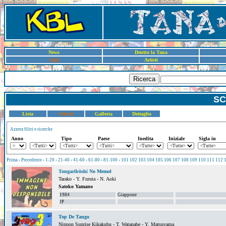
News
Dentro la Tana
Sigle
Artisti
Ricerca
SC
Lista
Schede
Galleria
Dettaglio
Azzera filtri e ricerche
Anno
Tipo
Paese
Inedita
Iniziale
Sigla in
Prima
-
Precedente
-
1-20
-
21-40
-
41-60
-
61-80
-
81-100
-
101
102
103
104
105
106
107
108
109
110
111
112
Tongaribōshi No Memol
Tarako - Y. Furuta - N. Aoki
Satoko Yamano
1984
Giappone
JP
Top De Tango
Nippon Sunrise Kikakubu - T. Watanabe - Y. Matsuyama