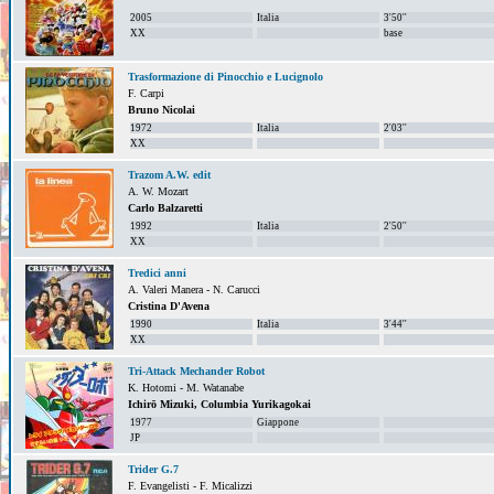
2005
Italia
3'50''
XX
base
Trasformazione di Pinocchio e Lucignolo
F. Carpi
Bruno Nicolai
1972
Italia
2'03''
XX
Trazom A.W. edit
A. W. Mozart
Carlo Balzaretti
1992
Italia
2'50''
XX
Tredici anni
A. Valeri Manera - N. Carucci
Cristina D'Avena
1990
Italia
3'44''
XX
Tri-Attack Mechander Robot
K. Hotomi - M. Watanabe
Ichirō Mizuki, Columbia Yurikagokai
1977
Giappone
JP
Trider G.7
F. Evangelisti - F. Micalizzi