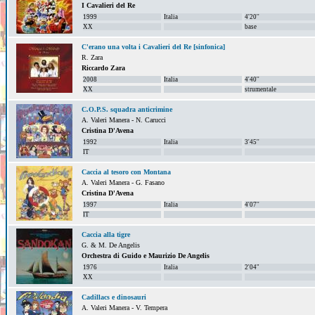
I Cavalieri del Re
1999
Italia
4'20''
XX
base
C'erano una volta i Cavalieri del Re [sinfonica]
R. Zara
Riccardo Zara
2008
Italia
4'40''
XX
strumentale
C.O.P.S. squadra anticrimine
A. Valeri Manera - N. Carucci
Cristina D'Avena
1992
Italia
3'45''
IT
Caccia al tesoro con Montana
A. Valeri Manera - G. Fasano
Cristina D'Avena
1997
Italia
4'07''
IT
Caccia alla tigre
G. & M. De Angelis
Orchestra di Guido e Maurizio De Angelis
1976
Italia
2'04"
XX
Cadillacs e dinosauri
A. Valeri Manera - V. Tempera