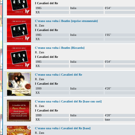
I Cavalieri del Re
1985
Italia
0'54''
XX
C'erano una volta i Beatles [reprise strumentale]
R. Zara
I Cavalieri del Re
1985
Italia
1'05''
XX
C'erano una volta i Beatles [Riccardo]
R. Zara
I Cavalieri del Re
1985
Italia
0'54''
XX
C'erano una volta i Cavalieri del Re
R. Zara
I Cavalieri del Re
1999
Italia
4'20''
XX
C'erano una volta i Cavalieri del Re [base con cori]
R. Zara
I Cavalieri del Re
1999
Italia
4'20''
XX
base
C'erano una volta i Cavalieri del Re [base]
R. Zara