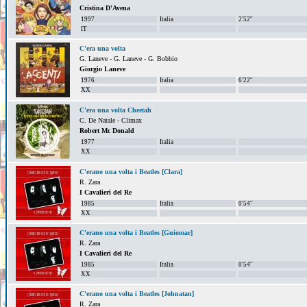
Cristina D'Avena
1997
Italia
2'52''
IT
C'era una volta
G. Laneve - G. Laneve - G. Bobbio
Giorgio Laneve
1976
Italia
6'22''
XX
C'era una volta Cheetah
C. De Natale - Climax
Robert Mc Donald
1977
Italia
XX
C'erano una volta i Beatles [Clara]
R. Zara
I Cavalieri del Re
1985
Italia
0'54''
XX
C'erano una volta i Beatles [Guiomar]
R. Zara
I Cavalieri del Re
1985
Italia
0'54''
XX
C'erano una volta i Beatles [Johnatan]
R. Zara