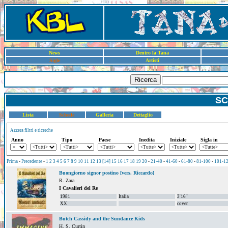
News
Dentro la Tana
Sigle
Artisti
Ricerca
SC
Lista
Schede
Galleria
Dettaglio
Azzera filtri e ricerche
Anno
Tipo
Paese
Inedita
Iniziale
Sigla in
Prima
-
Precedente
-
1
2
3
4
5
6
7
8
9
10
11
12
13
[14]
15
16
17
18
19
20
-
21-40
-
41-60
-
61-80
-
81-100
-
101-1
Buongiorno signor postino [vers. Riccardo]
R. Zara
I Cavalieri del Re
1981
Italia
3'16''
XX
cover
Butch Cassidy and the Sundance Kids
H. S. Curtin