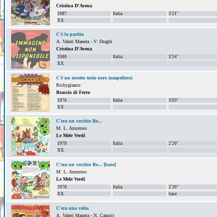
Cristina D'Avena
1987
Italia
3'21''
XX
C'è la partita
A. Valeri Manera - V. Draghi
Cristina D'Avena
1988
Italia
3'34''
XX
C'è un orsetto tutto nero (umpellero)
Rickygianco
Braccio di Ferro
1976
Italia
3'03"
XX
C'era un vecchio Re...
M. L. Amoroso
Le Mele Verdi
1978
Italia
2'20''
XX
C'era un vecchio Re... [base]
M. L. Amoroso
Le Mele Verdi
1978
Italia
2'20''
XX
base
C'era una volta
A. Valeri Manera - N. Carucci