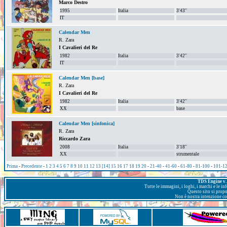
Marco Destro
1995
Italia
3'43''
IT
Calendar Men
R. Zara
I Cavalieri del Re
1982
Italia
3'42''
IT
Calendar Men [base]
R. Zara
I Cavalieri del Re
1982
Italia
3'42''
XX
base
Calendar Men [sinfonica]
R. Zara
Riccardo Zara
2008
Italia
3'18''
XX
strumentale
Prima
-
Precedente
-
1
2
3
4
5
6
7
8
9
10
11
12
13
[14]
15
16
17
18
19
20
-
21-40
-
41-60
-
61-80
-
81-100
-
101-1
TDS Engine v. 
Tutte le immagini, i loghi, i marchi e le i
Questo sito si prop
Non è nostra intenzione con