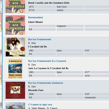
Butch Cassidy and the Sundance Kids
1973
Stati Uniti
IT US
inedita
Butsukattekoi
Ichirō Mizuki
Giappone
XX
Bye bye Frankenstein
R. Zara
I Cavalieri del Re
1981
Italia
4'34''
XX
Bye bye Frankenstein [La Cayenne]
R. Zara
Jack La Cayenne & I Cavalieri del Re
1981
Italia
4'17''
XX
cover
Bye bye Frankenstein [sinfonica]
R. Zara
Riccardo Zara
2008
Italia
3'18''
XX
strumentale
C'è amore in ogni cosa
A. Valeri Manera - N. Carucci