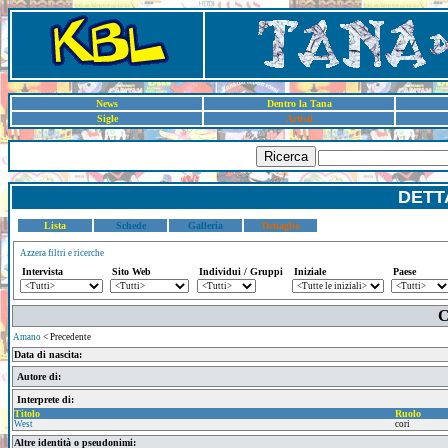
News
Dentro la Tana
Sigle
Artisti
Ricerca
DETT
Lista
Schede
Galleria
Dettaglio
Azzera filtri e ricerche
Intervista
Sito Web
Individui / Gruppi
Iniziale
Paese
C
Amano
< Precedente
Data di nascita:
Autore di:
Interprete di:
Titolo
Ruolo
West
cori
Altre identità o pseudonimi: