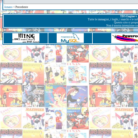
Amano
< Precedente
TDS Engine v. 
Tutte le immagini, i loghi, i marchi e le i
Questo sito si prop
Non è nostra intenzione con