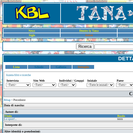
News
Dentro la Tana
Sigle
Artisti
Ricerca
DETT
Lista
Schede
Galleria
Dettaglio
Azzera filtri e ricerche
Intervista
Sito Web
Individui / Gruppi
Iniziale
Paese
C
Bibap
< Precedente
Data di nascita:
Autore di:
Titolo
Ruolo
Lo sport!...
testo
Interprete di:
Altre identità o pseudonimi: