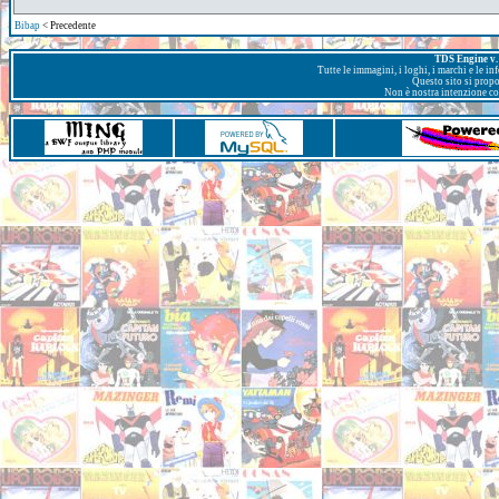
Bibap
< Precedente
TDS Engine v. 
Tutte le immagini, i loghi, i marchi e le i
Questo sito si prop
Non è nostra intenzione con