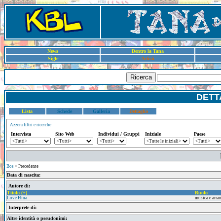
News
Dentro la Tana
Sigle
Artisti
Ricerca
DETT
Lista
Schede
Galleria
Dettaglio
Azzera filtri e ricerche
Intervista
Sito Web
Individui / Gruppi
Iniziale
Paese
Bos
< Precedente
Data di nascita:
Autore di:
Titolo (+)
Ruolo
Love Hina
musica e arr
Interprete di:
Altre identità o pseudonimi: