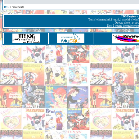
Bos
< Precedente
TDS Engine v. 
Tutte le immagini, i loghi, i marchi e le i
Questo sito si prop
Non è nostra intenzione con