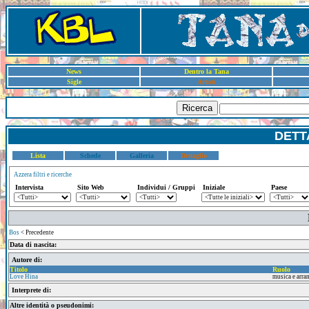
News
Dentro la Tana
Sigle
Artisti
Ricerca
DETT
Lista
Schede
Galleria
Dettaglio
Azzera filtri e ricerche
Intervista
Sito Web
Individui / Gruppi
Iniziale
Paese
Bos
< Precedente
Data di nascita:
Autore di:
Titolo
Ruolo
Love Hina
musica e arr
Interprete di:
Altre identità o pseudonimi: