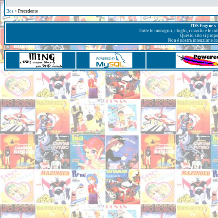
Bos
< Precedente
TDS Engine v. 
Tutte le immagini, i loghi, i marchi e le i
Questo sito si prop
Non è nostra intenzione con