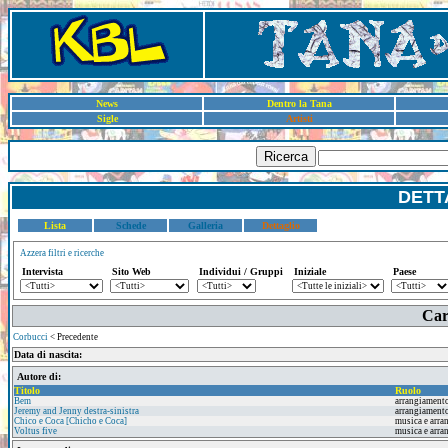
News
Dentro la Tana
Sigle
Artisti
Ricerca
DETT
Lista
Schede
Galleria
Dettaglio
Azzera filtri e ricerche
Intervista
Sito Web
Individui / Gruppi
Iniziale
Paese
Car
Corbucci
< Precedente
Data di nascita:
Autore di:
Titolo
Ruolo
Bem
arrangiament
Jeremy and Jenny destra-sinistra
arrangiament
Chico e Coca [Chicho e Coca]
musica e arr
Voltus five
musica e arr