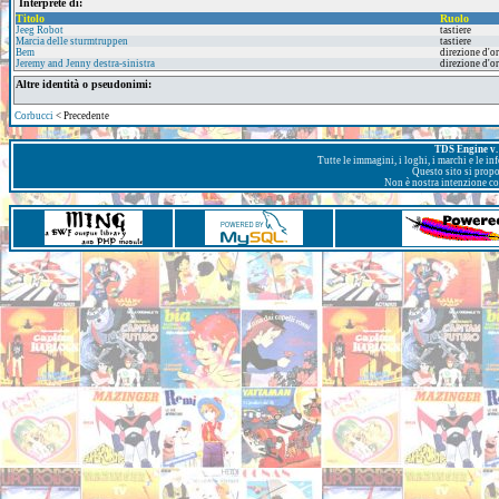
Interprete di:
Titolo
Ruolo
Jeeg Robot
tastiere
Marcia delle sturmtruppen
tastiere
Bem
direzione d'o
Jeremy and Jenny destra-sinistra
direzione d'o
Altre identità o pseudonimi:
Corbucci
< Precedente
TDS Engine v. 
Tutte le immagini, i loghi, i marchi e le i
Questo sito si prop
Non è nostra intenzione con