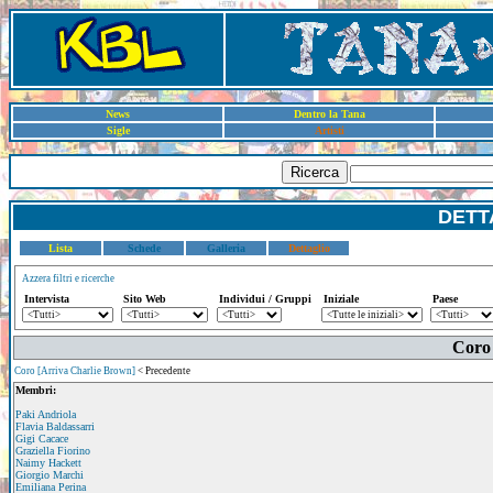
News
Dentro la Tana
Sigle
Artisti
Ricerca
DETT
Lista
Schede
Galleria
Dettaglio
Azzera filtri e ricerche
Intervista
Sito Web
Individui / Gruppi
Iniziale
Paese
Coro 
Coro [Arriva Charlie Brown]
< Precedente
Membri:
Paki Andriola
Flavia Baldassarri
Gigi Cacace
Graziella Fiorino
Naimy Hackett
Giorgio Marchi
Emiliana Perina