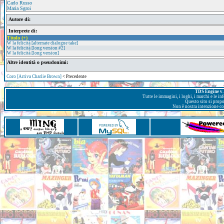
Carlo Russo
Maria Sgroi
Autore di:
Interprete di:
Titolo (+)
W la felicità [alternate dialogue take]
W la felicità [long version #2]
W la felicità [long version]
Altre identità o pseudonimi:
Coro [Arriva Charlie Brown]
< Precedente
TDS Engine v. 
Tutte le immagini, i loghi, i marchi e le i
Questo sito si prop
Non è nostra intenzione con