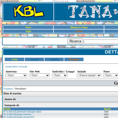
News
Dentro la Tana
Sigle
Artisti
Ricerca
DETT
Lista
Schede
Galleria
Dettaglio
Azzera filtri e ricerche
Intervista
Sito Web
Individui / Gruppi
Iniziale
Paese
Gr
Finamore
< Precedente
Data di nascita:
Autore di:
Interprete di:
Titolo
Ruolo
W la felicità [alternate dialogue take]
coro
W la felicità [long version]
coro
W la felicità [long version #2]
coro