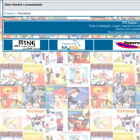
Altre identità o pseudonimi:
Finamore
< Precedente
TDS Engine v. 
Tutte le immagini, i loghi, i marchi e le i
Questo sito si prop
Non è nostra intenzione con