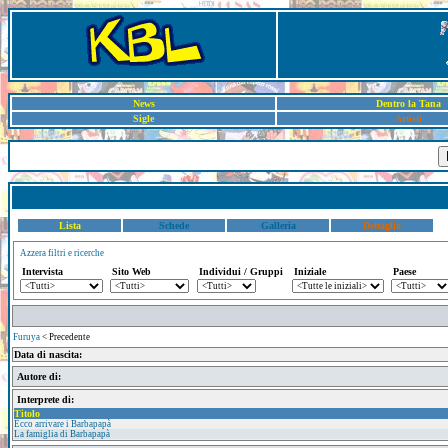
News
Dentro la Tana
Sigle
Artisti
Lista
Schede
Galleria
Dettaglio
Azzera filtri e ricerche
Intervista
Sito Web
Individui / Gruppi
Iniziale
Paese
Furuya
< Precedente
Data di nascita:
Autore di:
Interprete di:
Titolo
Ecco arrivare i Barbapapà
La famiglia di Barbapapà