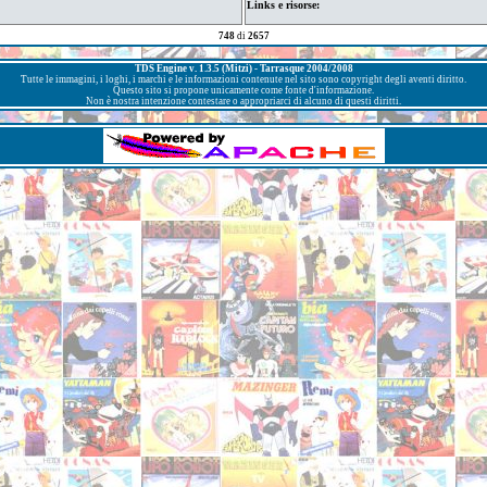
Links e risorse:
748
di
2657
TDS Engine v. 1.3.5 (Mitzi) - Tarrasque 2004/2008
Tutte le immagini, i loghi, i marchi e le informazioni contenute nel sito sono copyright degli aventi diritto.
Questo sito si propone unicamente come fonte d'informazione.
Non è nostra intenzione contestare o appropriarci di alcuno di questi diritti.