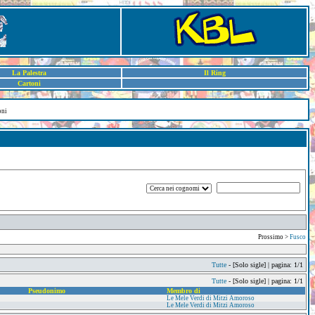
La Palestra
Il Ring
Cartoni
oni
Prossimo >
Fusco
Tutte
- [Solo sigle] | pagina: 1/1
Tutte
- [Solo sigle] | pagina: 1/1
Pseudonimo
Membro di
Le Mele Verdi di Mitzi Amoroso
Le Mele Verdi di Mitzi Amoroso