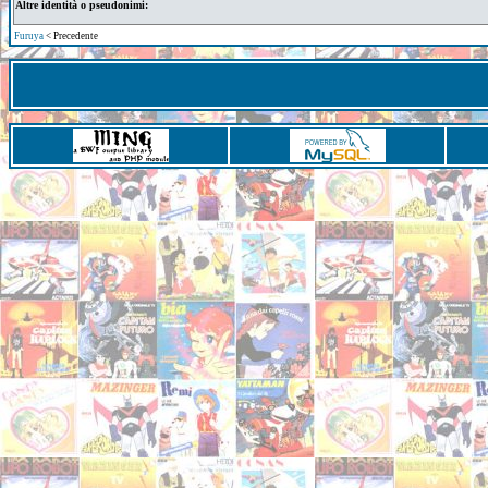
Altre identità o pseudonimi:
Furuya
< Precedente