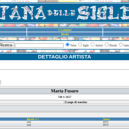
I Lottatori
Dischi
Ricerca
Tutte
Sigle
Artisti
Dischi
Cart
DETTAGLIO ARTISTA
Marta Fusaro
748
di
2657
Luogo di nascita:
Ruolo (+)
Anno
cori
1975
cori
1975