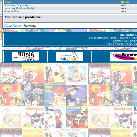
Titolo
Ruolo
Arrivano i Superboys
voce
Judo Boy [Cartoon Kids]
voce
King Arthur
voce
Altre identità o pseudonimi:
Galaxy Group
< Precedente
TDS Engine v. 
Tutte le immagini, i loghi, i marchi e le i
Questo sito si prop
Non è nostra intenzione con