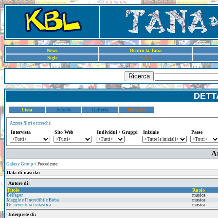
News
Dentro la Tana
Sigle
Artisti
Ricerca
DETT
Lista
Schede
Galleria
Dettaglio
Azzera filtri e ricerche
Intervista
Sito Web
Individui / Gruppi
Iniziale
Paese
An
Galaxy Group
< Precedente
Data di nascita:
Autore di:
Titolo
Ruolo
Belfagor
musica
Maggie e l'incredibile Birba
musica
Un'avventura fantastica
musica
Interprete di: