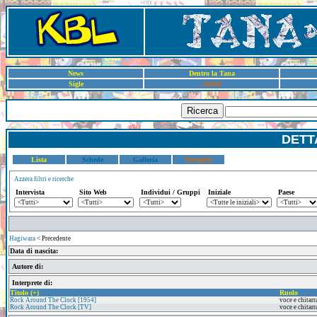
News
Dentro la Tana
Sigle
Artisti
Ricerca
DETT
Lista
Schede
Galleria
Dettaglio
Azzera filtri e ricerche
Intervista
Sito Web
Individui / Gruppi
Iniziale
Paese
Hagiwara
< Precedente
Data di nascita:
Autore di:
Interprete di:
Titolo (+)
Ruolo
Rock Around The Clock [1954]
voce e chitarr
Rock Around The Clock [TV]
voce e chitarr