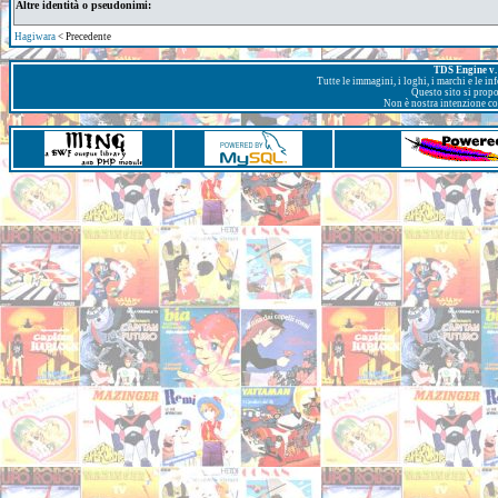
Altre identità o pseudonimi:
Hagiwara
< Precedente
TDS Engine v. 
Tutte le immagini, i loghi, i marchi e le i
Questo sito si prop
Non è nostra intenzione con