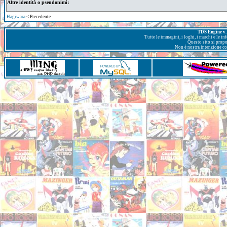
Altre identità o pseudonimi:
Hagiwara
< Precedente
TDS Engine v. 
Tutte le immagini, i loghi, i marchi e le i
Questo sito si prop
Non è nostra intenzione con