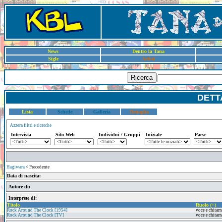
News
Dentro la Tana
Sigle
Artisti
Ricerca
DETT
Lista
Schede
Galleria
Dettaglio
Azzera filtri e ricerche
Intervista
Sito Web
Individui / Gruppi
Iniziale
Paese
Hagiwara
< Precedente
Data di nascita:
Autore di:
Interprete di:
Titolo
Ruolo (+)
Rock Around The Clock [1954]
voce e chitarr
Rock Around The Clock [TV]
voce e chitarr