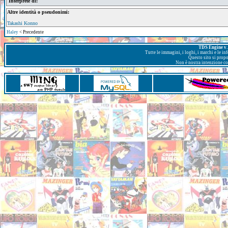
Interprete di:
Altre identità o pseudonimi:
Takashi Konno
Haley
< Precedente
TDS Engine v. 
Tutte le immagini, i loghi, i marchi e le i
Questo sito si prop
Non è nostra intenzione con