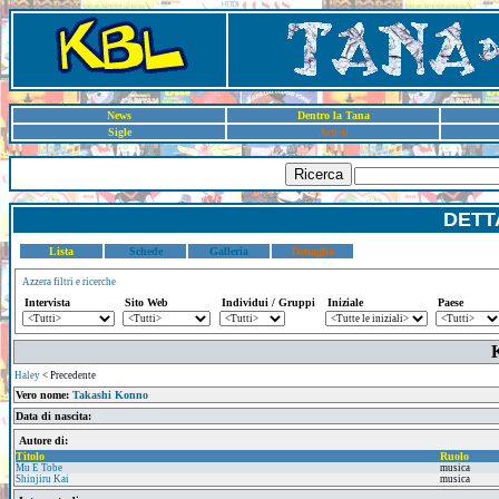
News
Dentro la Tana
Sigle
Artisti
Ricerca
DETT
Lista
Schede
Galleria
Dettaglio
Azzera filtri e ricerche
Intervista
Sito Web
Individui / Gruppi
Iniziale
Paese
Haley
< Precedente
Vero nome:
Takashi Konno
Data di nascita:
Autore di:
Titolo
Ruolo
Mu E Tobe
musica
Shinjiru Kai
musica