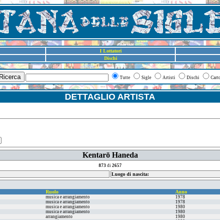
I Lottatori
Dischi
Ricerca
Tutte
Sigle
Artisti
Dischi
Cart
DETTAGLIO ARTISTA
Kentarō Haneda
873
di
2657
Luogo di nascita:
Ruolo
Anno
musica e arrangiamento
1978
musica e arrangiamento
1978
musica e arrangiamento
1980
musica e arrangiamento
1980
arrangiamento
1980