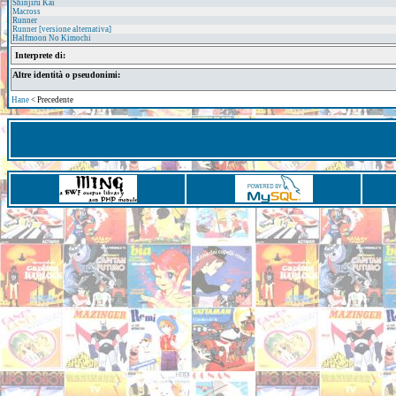
Shinjiru Kai
Macross
Runner
Runner [versione alternativa]
Halfmoon No Kimochi
Interprete di:
Altre identità o pseudonimi:
Hane
< Precedente