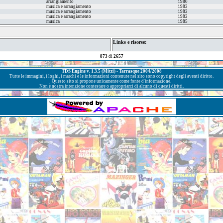
arrangiamento
1980
musica e arrangiamento
1982
musica e arrangiamento
1982
musica e arrangiamento
1982
musica
1985
Links e risorse:
873
di
2657
TDS Engine v. 1.3.5 (Mitzi) - Tarrasque 2004/2008
Tutte le immagini, i loghi, i marchi e le informazioni contenute nel sito sono copyright degli aventi diritto.
Questo sito si propone unicamente come fonte d'informazione.
Non è nostra intenzione contestare o appropriarci di alcuno di questi diritti.