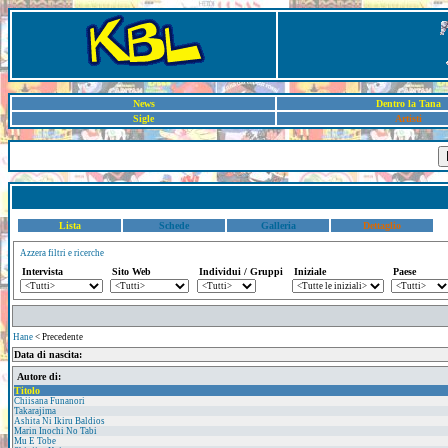
News
Dentro la Tana
Sigle
Artisti
Lista
Schede
Galleria
Dettaglio
Azzera filtri e ricerche
Intervista
Sito Web
Individui / Gruppi
Iniziale
Paese
Hane
< Precedente
Data di nascita:
Autore di:
Titolo
Chiisana Funanori
Takarajima
Ashita Ni Ikiru Baldios
Marin Inochi No Tabi
Mu E Tobe