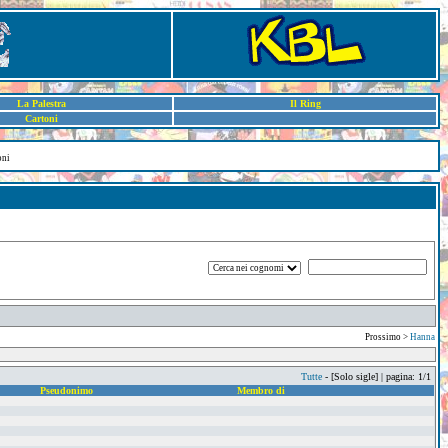
La Palestra
Il Ring
Cartoni
oni
Prossimo >
Hanna
Tutte
- [Solo sigle] | pagina: 1/1
Pseudonimo
Membro di