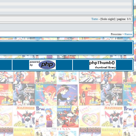
Tutte
- [Solo sigle] | pagina: 1/1
Prossimo >
Hanna