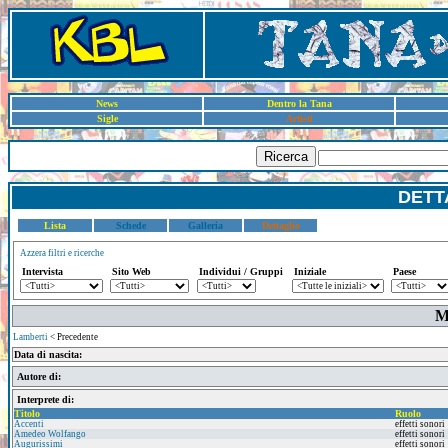
News
Dentro la Tana
Sigle
Artisti
Ricerca
DETT
Lista
Schede
Galleria
Dettaglio
Azzera filtri e ricerche
Intervista
Sito Web
Individui / Gruppi
Iniziale
Paese
M
Lamberti
< Precedente
Data di nascita:
Autore di:
Interprete di:
Titolo
Ruolo
Accenti
effetti sonori
Amedeo Wolfango
effetti sonori
Augurissimi
effetti sonori