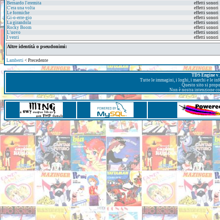
Bernardo l'eremita
effetti sonori
C'era una volta
effetti sonori
Le formiche
effetti sonori
Gi-o-erre-gio
effetti sonori
La girandola
effetti sonori
Rocky Boom
effetti sonori
L'uovo
effetti sonori
I venti
effetti sonori
Altre identità o pseudonimi:
Lamberti
< Precedente
TDS Engine v. 
Tutte le immagini, i loghi, i marchi e le i
Questo sito si prop
Non è nostra intenzione con