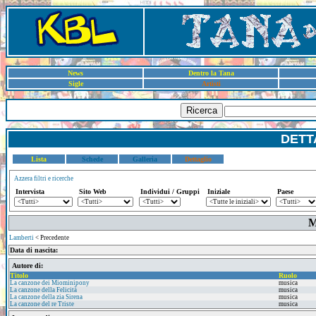
News
Dentro la Tana
Sigle
Artisti
Ricerca
DETT
Lista
Schede
Galleria
Dettaglio
Azzera filtri e ricerche
Intervista
Sito Web
Individui / Gruppi
Iniziale
Paese
M
Lamberti
< Precedente
Data di nascita:
Autore di:
Titolo
Ruolo
La canzone dei Miominipony
musica
La canzone della Felicità
musica
La canzone della zia Sirena
musica
La canzone del re Triste
musica