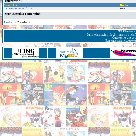
Interprete di:
Titolo (+)
Ruolo
La canzone del re Triste
voce
Altre identità o pseudonimi:
Lamberti
< Precedente
TDS Engine v. 
Tutte le immagini, i loghi, i marchi e le i
Questo sito si prop
Non è nostra intenzione con