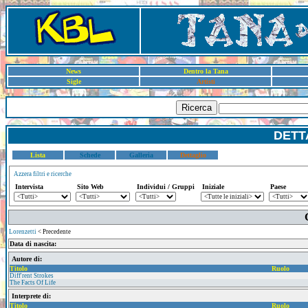
News
Dentro la Tana
Sigle
Artisti
Ricerca
DETT
Lista
Schede
Galleria
Dettaglio
Azzera filtri e ricerche
Intervista
Sito Web
Individui / Gruppi
Iniziale
Paese
Lorenzetti
< Precedente
Data di nascita:
Autore di:
Titolo
Ruolo
Diff'rent Strokes
The Facts Of Life
Interprete di:
Titolo
Ruolo