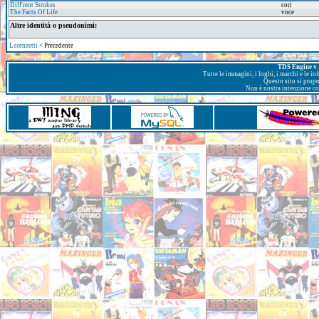
Diff'rent Strokes
cori
The Facts Of Life
voce
Altre identità o pseudonimi:
Lorenzetti
< Precedente
TDS Engine v. 
Tutte le immagini, i loghi, i marchi e le i
Questo sito si prop
Non è nostra intenzione con