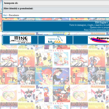
Interprete di:
Altre identità o pseudonimi:
Mal
< Precedente
TDS Engine v. 
Tutte le immagini, i loghi, i marchi e le i
Questo sito si prop
Non è nostra intenzione con