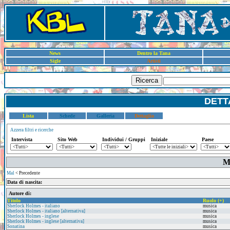
News
Dentro la Tana
Sigle
Artisti
Ricerca
DETT
Lista
Schede
Galleria
Dettaglio
Azzera filtri e ricerche
Intervista
Sito Web
Individui / Gruppi
Iniziale
Paese
M
Mal
< Precedente
Data di nascita:
Autore di:
Titolo
Ruolo (+)
Sherlock Holmes - italiano
musica
Sherlock Holmes - italiano [alternativa]
musica
Sherlock Holmes - inglese
musica
Sherlock Holmes - inglese [alternativa]
musica
Sonatina
musica