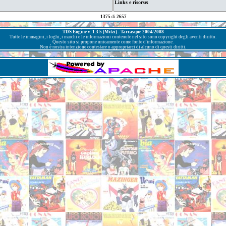
Links e risorse:
1375
di
2657
TDS Engine v. 1.3.5 (Mitzi) - Tarrasque 2004/2008
Tutte le immagini, i loghi, i marchi e le informazioni contenute nel sito sono copyright degli aventi diritto.
Questo sito si propone unicamente come fonte d'informazione.
Non è nostra intenzione contestare o appropriarci di alcuno di questi diritti.