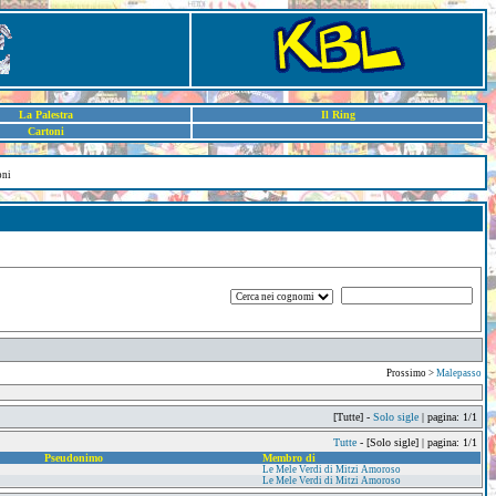
La Palestra
Il Ring
Cartoni
oni
Prossimo >
Malepasso
[Tutte] -
Solo sigle
| pagina: 1/1
Tutte
- [Solo sigle] | pagina: 1/1
Pseudonimo
Membro di
Le Mele Verdi di Mitzi Amoroso
Le Mele Verdi di Mitzi Amoroso