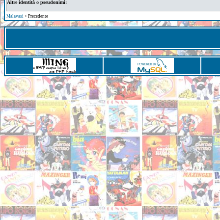
Altre identità o pseudonimi:
Malavasi
< Precedente