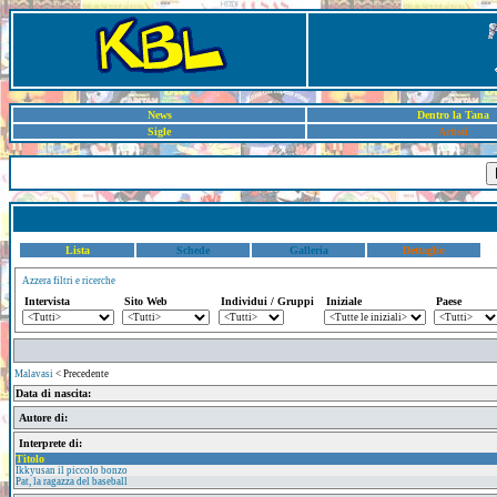
News
Dentro la Tana
Sigle
Artisti
Lista
Schede
Galleria
Dettaglio
Azzera filtri e ricerche
Intervista
Sito Web
Individui / Gruppi
Iniziale
Paese
Malavasi
< Precedente
Data di nascita:
Autore di:
Interprete di:
Titolo
Ikkyusan il piccolo bonzo
Pat, la ragazza del baseball