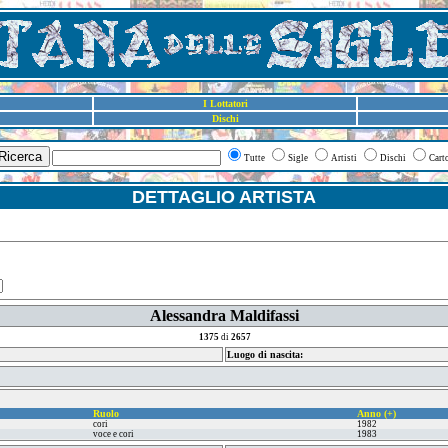
I Lottatori
Dischi
Ricerca
Tutte
Sigle
Artisti
Dischi
Cart
DETTAGLIO ARTISTA
Alessandra Maldifassi
1375
di
2657
Luogo di nascita:
Ruolo
Anno (+)
cori
1982
voce e cori
1983