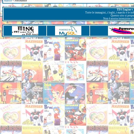
Marble
< Precedente
TDS Engine v. 
Tutte le immagini, i loghi, i marchi e le i
Questo sito si prop
Non è nostra intenzione con