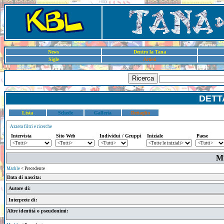
News
Dentro la Tana
Sigle
Artisti
Ricerca
DETT
Lista
Schede
Galleria
Dettaglio
Azzera filtri e ricerche
Intervista
Sito Web
Individui / Gruppi
Iniziale
Paese
Mu
Marble
< Precedente
Data di nascita:
Autore di:
Interprete di:
Altre identità o pseudonimi: