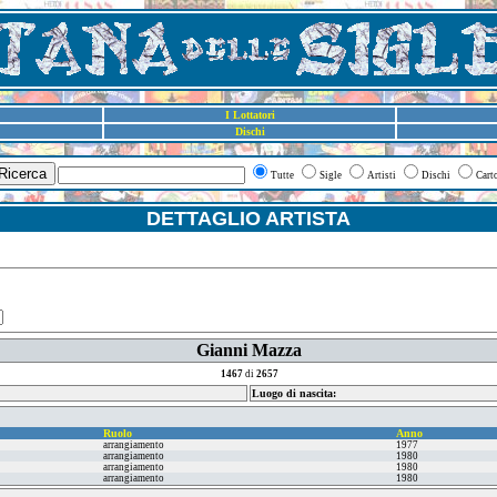
I Lottatori
Dischi
Ricerca
Tutte
Sigle
Artisti
Dischi
Cart
DETTAGLIO ARTISTA
Gianni Mazza
1467
di
2657
Luogo di nascita:
Ruolo
Anno
arrangiamento
1977
arrangiamento
1980
arrangiamento
1980
arrangiamento
1980