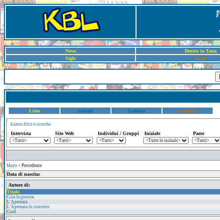
News
Dentro la Tana
Sigle
Artisti
Lista
Schede
Galleria
Dettaglio
Azzera filtri e ricerche
Intervista
Sito Web
Individui / Gruppi
Iniziale
Paese
Mayu
< Precedente
Data di nascita:
Autore di:
Titolo
Gira la giostra
L'Apemaia
L'Apemaia in concerto
Goal