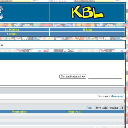
La Palestra
Il Ring
Cartoni
oni
Prossimo >
Mazzamauro
Tutte
- [Solo sigle] | pagina: 1/1
Pseudonimo
Membro di