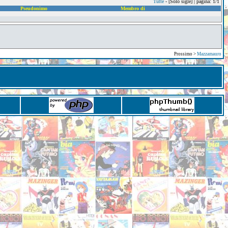
Tutte
- [Solo sigle] | pagina: 1/1
Pseudonimo
Membro di
Prossimo >
Mazzamauro