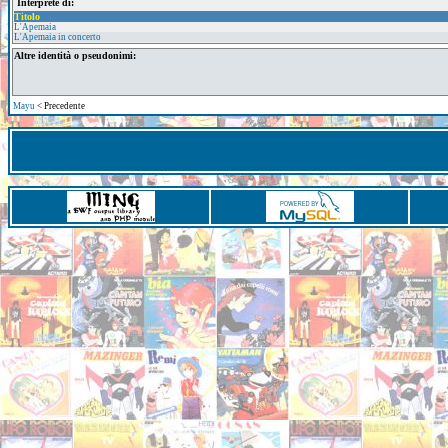
Interprete di:
Titolo
L'Apemaia
L'Apemaia in concerto
Altre identità o pseudonimi:
Mayu
< Precedente