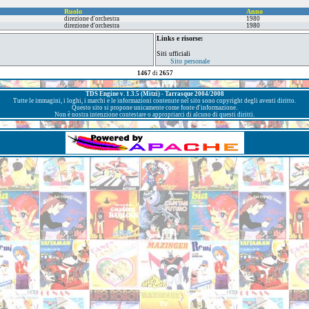
Ruolo
Anno
direzione d'orchestra
1980
direzione d'orchestra
1980
Links e risorse:
Siti ufficiali
Sito personale
1467
di
2657
TDS Engine v. 1.3.5 (Mitzi) - Tarrasque 2004/2008
Tutte le immagini, i loghi, i marchi e le informazioni contenute nel sito sono copyright degli aventi diritto.
Questo sito si propone unicamente come fonte d'informazione.
Non è nostra intenzione contestare o appropriarci di alcuno di questi diritti.