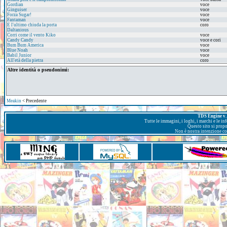
Gordian
voce
Ginguiser
voce
Forza Sugar!
voce
Fantaman
voce
E l'ultimo chiuda la porta
coro
Daltanious
Corri come il vento Kiko
voce
Candy Candy
voce e cori
Bum Bum America
voce
Blue Noah
voce
Babil Junior
voce
All'età della pietra
coro
Altre identità o pseudonimi:
Meakin
< Precedente
TDS Engine v. 
Tutte le immagini, i loghi, i marchi e le i
Questo sito si prop
Non è nostra intenzione con