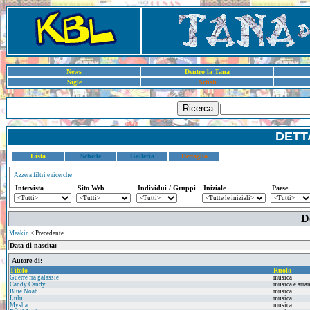
News
Dentro la Tana
Sigle
Artisti
Ricerca
DETT
Lista
Schede
Galleria
Dettaglio
Azzera filtri e ricerche
Intervista
Sito Web
Individui / Gruppi
Iniziale
Paese
D
Meakin
< Precedente
Data di nascita:
Autore di:
Titolo
Ruolo
Guerre fra galassie
musica
Candy Candy
musica e arr
Blue Noah
musica
Lulù
musica
Mysha
musica