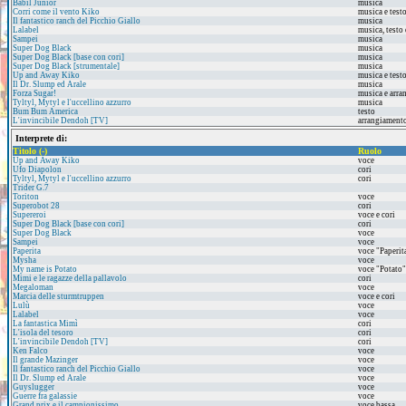
Babil Junior
musica
Corri come il vento Kiko
musica e test
Il fantastico ranch del Picchio Giallo
musica
Lalabel
musica, testo
Sampei
musica
Super Dog Black
musica
Super Dog Black [base con cori]
musica
Super Dog Black [strumentale]
musica
Up and Away Kiko
musica e test
Il Dr. Slump ed Arale
musica
Forza Sugar!
musica e arr
Tyltyl, Mytyl e l'uccellino azzurro
musica
Bum Bum America
testo
L'invincibile Dendoh [TV]
arrangiamento
Interprete di:
Titolo (-)
Ruolo
Up and Away Kiko
voce
Ufo Diapolon
cori
Tyltyl, Mytyl e l'uccellino azzurro
cori
Trider G.7
Toriton
voce
Superobot 28
cori
Supereroi
voce e cori
Super Dog Black [base con cori]
cori
Super Dog Black
voce
Sampei
voce
Paperita
voce "Paperit
Mysha
voce
My name is Potato
voce "Potato"
Mimi e le ragazze della pallavolo
cori
Megaloman
voce
Marcia delle sturmtruppen
voce e cori
Lulù
voce
Lalabel
voce
La fantastica Mimì
cori
L'isola del tesoro
cori
L'invincibile Dendoh [TV]
cori
Ken Falco
voce
Il grande Mazinger
voce
Il fantastico ranch del Picchio Giallo
voce
Il Dr. Slump ed Arale
voce
Guyslugger
voce
Guerre fra galassie
voce
Grand prix e il campionissimo
voce bassa