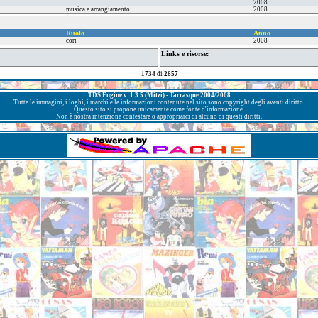
2008
musica e arrangiamento
2008
Ruolo
Anno
cori
2008
Links e risorse:
1734
di
2657
TDS Engine v. 1.3.5 (Mitzi) - Tarrasque 2004/2008
Tutte le immagini, i loghi, i marchi e le informazioni contenute nel sito sono copyright degli aventi diritto.
Questo sito si propone unicamente come fonte d'informazione.
Non è nostra intenzione contestare o appropriarci di alcuno di questi diritti.