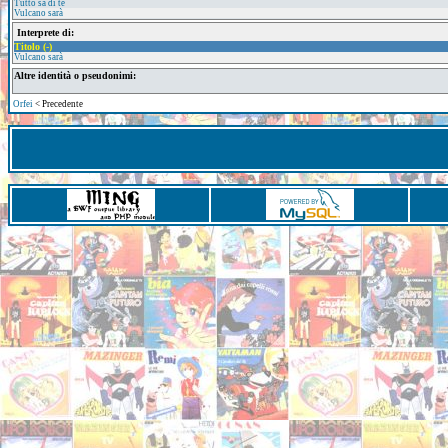
Tutto sa di te
Vulcano sarà
Interprete di:
Titolo (-)
Vulcano sarà
Altre identità o pseudonimi:
Orfei
< Precedente