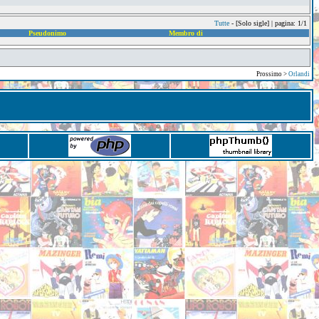
Tutte
- [Solo sigle] | pagina: 1/1
Pseudonimo
Membro di
Prossimo >
Orlandi