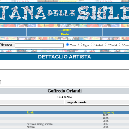
I Lottatori
Dischi
Ricerca
Tutte
Sigle
Artisti
Dischi
Cart
DETTAGLIO ARTISTA
Goffredo Orlandi
1734
di
2657
Luogo di nascita:
Ruolo
Anno (+)
2005
2006
2006
musica e arrangiamento
2007
musica
2008