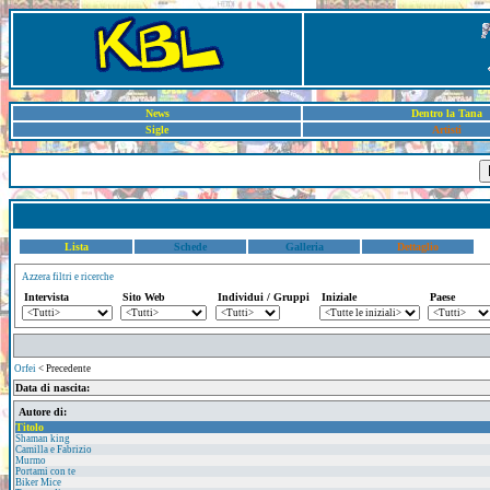
News
Dentro la Tana
Sigle
Artisti
Lista
Schede
Galleria
Dettaglio
Azzera filtri e ricerche
Intervista
Sito Web
Individui / Gruppi
Iniziale
Paese
Orfei
< Precedente
Data di nascita:
Autore di:
Titolo
Shaman king
Camilla e Fabrizio
Murmo
Portami con te
Biker Mice