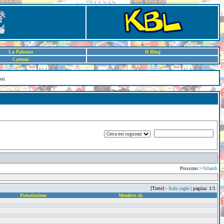
La Palestra
Il Ring
Cartoni
oni
Prossimo >
Orlandi
[Tutte] -
Solo sigle
| pagina: 1/1
Pseudonimo
Membro di