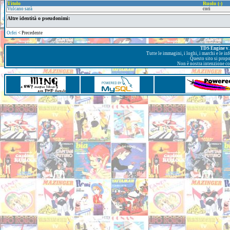
Titolo
Ruolo (-)
Vulcano sarà
cori
Altre identità o pseudonimi:
Orfei
< Precedente
TDS Engine v. 
Tutte le immagini, i loghi, i marchi e le i
Questo sito si prop
Non è nostra intenzione con