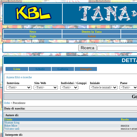
News
Dentro la Tana
Sigle
Artisti
Ricerca
DETT
Lista
Schede
Galleria
Dettaglio
Azzera filtri e ricerche
Intervista
Sito Web
Individui / Gruppi
Iniziale
Paese
Go
Orfei
< Precedente
Data di nascita:
Autore di:
Titolo
Ruolo
Shaman king
Biker Mice
musica
Vulcano sarà
musica e arr
Interprete di: