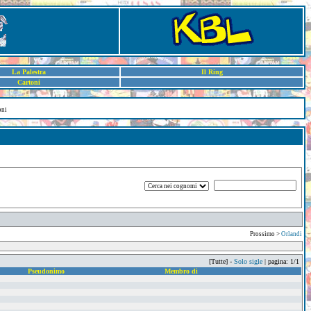
La Palestra
Il Ring
Cartoni
oni
Prossimo >
Orlandi
[Tutte] -
Solo sigle
| pagina: 1/1
Pseudonimo
Membro di