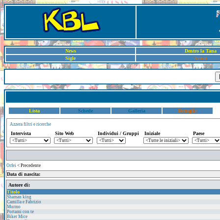
News
Dentro la Tana
Sigle
Artisti
Lista
Schede
Galleria
Dettaglio
Azzera filtri e ricerche
Intervista
Sito Web
Individui / Gruppi
Iniziale
Paese
Orfei
< Precedente
Data di nascita:
Autore di:
Titolo
Shaman king
Camilla e Fabrizio
Murmo
Portami con te
Biker Mice