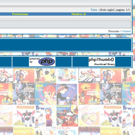
Tutte
- [Solo sigle] | pagina: 1/1
Pseudonimo
Membro di
Prossimo >
Orlandi