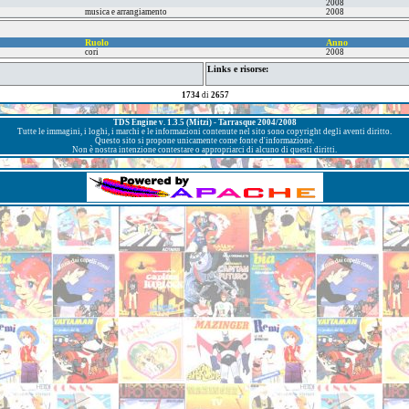
2008
musica e arrangiamento
2008
Ruolo
Anno
cori
2008
Links e risorse:
1734
di
2657
TDS Engine v. 1.3.5 (Mitzi) - Tarrasque 2004/2008
Tutte le immagini, i loghi, i marchi e le informazioni contenute nel sito sono copyright degli aventi diritto.
Questo sito si propone unicamente come fonte d'informazione.
Non è nostra intenzione contestare o appropriarci di alcuno di questi diritti.