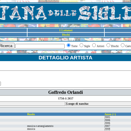
I Lottatori
Dischi
Ricerca
Tutte
Sigle
Artisti
Dischi
Cart
DETTAGLIO ARTISTA
Goffredo Orlandi
1734
di
2657
Luogo di nascita:
Ruolo
Anno (+)
2005
2006
2006
musica e arrangiamento
2007
musica
2008