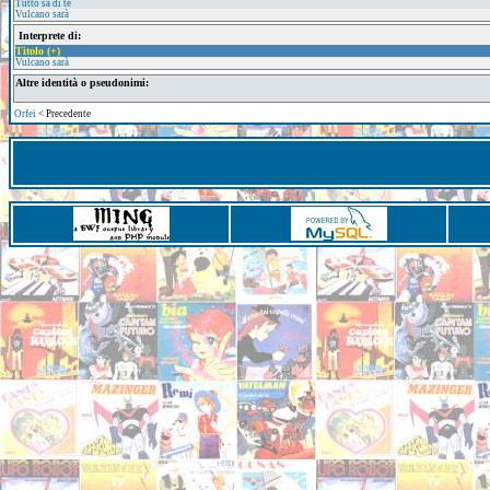
Tutto sa di te
Vulcano sarà
Interprete di:
Titolo (+)
Vulcano sarà
Altre identità o pseudonimi:
Orfei
< Precedente