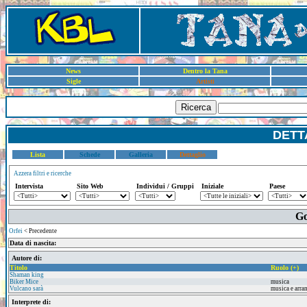
News
Dentro la Tana
Sigle
Artisti
Ricerca
DETT
Lista
Schede
Galleria
Dettaglio
Azzera filtri e ricerche
Intervista
Sito Web
Individui / Gruppi
Iniziale
Paese
Go
Orfei
< Precedente
Data di nascita:
Autore di:
Titolo
Ruolo (+)
Shaman king
Biker Mice
musica
Vulcano sarà
musica e arr
Interprete di: