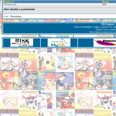
Titolo (+)
Ruolo
Vulcano sarà
cori
Altre identità o pseudonimi:
Orfei
< Precedente
TDS Engine v. 
Tutte le immagini, i loghi, i marchi e le i
Questo sito si prop
Non è nostra intenzione con