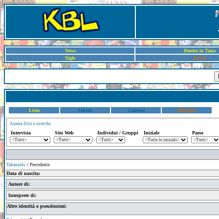
News
Dentro la Tana
Sigle
Artisti
Lista
Schede
Galleria
Dettaglio
Azzera filtri e ricerche
Intervista
Sito Web
Individui / Gruppi
Iniziale
Paese
Takanashi
< Precedente
Data di nascita:
Autore di:
Interprete di:
Altre identità o pseudonimi: