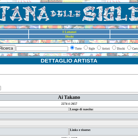
I Lottatori
Dischi
Ricerca
Tutte
Sigle
Artisti
Dischi
Cart
DETTAGLIO ARTISTA
Ai Takano
2274
di
2657
Luogo di nascita:
Links e risorse: