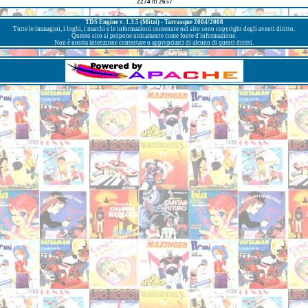
2274
di
2657
TDS Engine v. 1.3.5 (Mitzi) - Tarrasque 2004/2008
Tutte le immagini, i loghi, i marchi e le informazioni contenute nel sito sono copyright degli aventi diritto.
Questo sito si propone unicamente come fonte d'informazione.
Non è nostra intenzione contestare o appropriarci di alcuno di questi diritti.