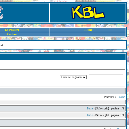
La Palestra
Il Ring
Cartoni
oni
Prossimo >
Takano
Tutte
- [Solo sigle] | pagina: 1/1
Tutte
- [Solo sigle] | pagina: 1/1