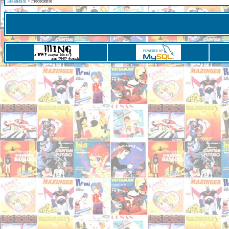
Takanashi
< Precedente