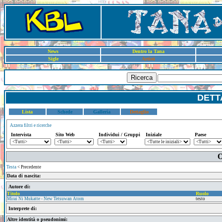
News
Dentro la Tana
Sigle
Artisti
Ricerca
DETT
Lista
Schede
Galleria
Dettaglio
Azzera filtri e ricerche
Intervista
Sito Web
Individui / Gruppi
Iniziale
Paese
O
Testa
< Precedente
Data di nascita:
Autore di:
Titolo
Ruolo
Mirai Ni Mukatte - New Tetsuwan Atom
testo
Interprete di:
Altre identità o pseudonimi: