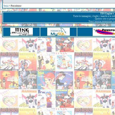
Testa
< Precedente
TDS Engine v. 
Tutte le immagini, i loghi, i marchi e le i
Questo sito si prop
Non è nostra intenzione con