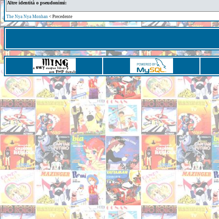
Altre identità o pseudonimi:
The Nya Nya Monhan
< Precedente