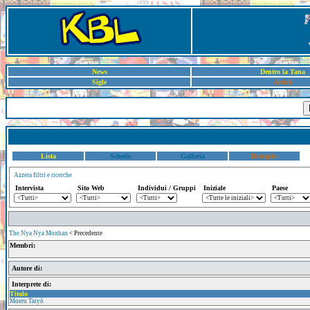
News
Dentro la Tana
Sigle
Artisti
Lista
Schede
Galleria
Dettaglio
Azzera filtri e ricerche
Intervista
Sito Web
Individui / Gruppi
Iniziale
Paese
The Nya Nya Monhan
< Precedente
Membri:
Autore di:
Interprete di:
Titolo
Moeru Taiyō