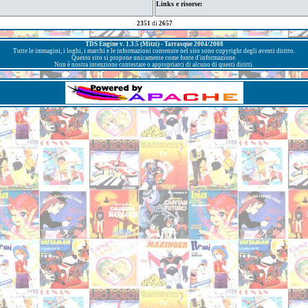
Links e risorse:
2351
di
2657
TDS Engine v. 1.3.5 (Mitzi) - Tarrasque 2004/2008
Tutte le immagini, i loghi, i marchi e le informazioni contenute nel sito sono copyright degli aventi diritto.
Questo sito si propone unicamente come fonte d'informazione.
Non è nostra intenzione contestare o appropriarci di alcuno di questi diritti.