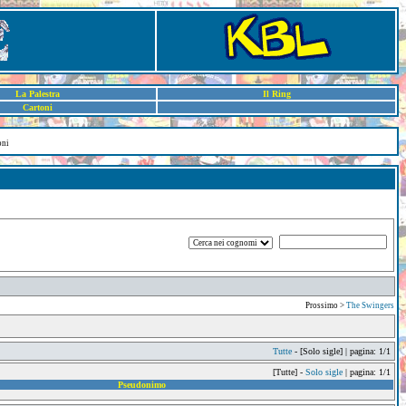
La Palestra
Il Ring
Cartoni
oni
Prossimo >
The Swingers
Tutte
- [Solo sigle] | pagina: 1/1
[Tutte] -
Solo sigle
| pagina: 1/1
Pseudonimo