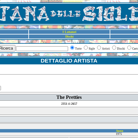
I Lottatori
Dischi
Ricerca
Tutte
Sigle
Artisti
Dischi
Cart
DETTAGLIO ARTISTA
The Pretties
2351
di
2657
Anno
1975