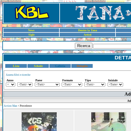
News
Dentro la Tana
Sigle
Artisti
Ricerca
DETT
Lista
Schede
Galleria
Dettaglio
Azzera filtri e ricerche
Anno
Paese
Formato
Tipo
Iniziale
Ad
As
Action Man
< Precedente