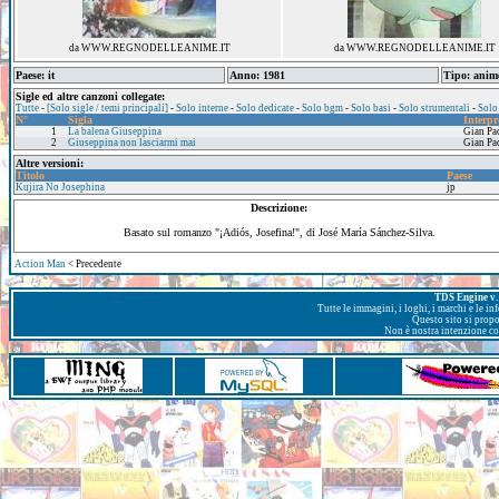
da WWW.REGNODELLEANIME.IT
da WWW.REGNODELLEANIME.IT
Paese: it
Anno: 1981
Tipo: anim
Sigle ed altre canzoni collegate:
Tutte
-
[Solo sigle / temi principali]
-
Solo interne
-
Solo dedicate
-
Solo bgm
-
Solo basi
-
Solo strumentali
-
Solo
N°
Sigla
Interpr
1
La balena Giuseppina
Gian Pa
2
Giuseppina non lasciarmi mai
Gian Pa
Altre versioni:
Titolo
Paese
Kujira No Josephina
jp
Descrizione:
Basato sul romanzo "¡Adiós, Josefina!", di José María Sánchez-Silva.
Action Man
< Precedente
TDS Engine v. 
Tutte le immagini, i loghi, i marchi e le i
Questo sito si prop
Non è nostra intenzione con