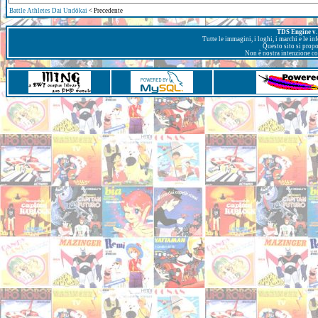
Battle Athletes Dai Undōkai
< Precedente
TDS Engine v. 
Tutte le immagini, i loghi, i marchi e le i
Questo sito si prop
Non è nostra intenzione con