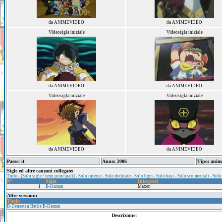
da ANIMEVIDEO
da ANIMEVIDEO
Videosigla iniziale
Videosigla iniziale
da ANIMEVIDEO
da ANIMEVIDEO
Videosigla iniziale
Videosigla iniziale
da ANIMEVIDEO
da ANIMEVIDEO
Paese: it
Anno: 2006
Tipo: anim
Sigle ed altre canzoni collegate:
Tutte
-
[Solo sigle / temi principali]
-
Solo interne
-
Solo dedicate
-
Solo bgm
-
Solo basi
-
Solo strumentali
-
Solo
N°
Sigla
Interpreti
1
B-Daman
Maxen
Altre versioni:
Titolo
B-Densetsu Battle B-Daman
Descrizione: