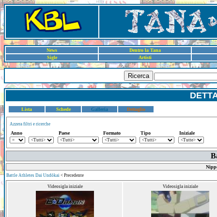
News
Dentro la Tana
Sigle
Artisti
Ricerca
DETT
Lista
Schede
Galleria
Dettaglio
Azzera filtri e ricerche
Anno
Paese
Formato
Tipo
Iniziale
B
Nipp
Battle Athletes Dai Undōkai
< Precedente
Videosigla iniziale
Videosigla iniziale