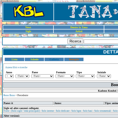
News
Dentro la Tana
Sigle
Artisti
Ricerca
DETT
Lista
Schede
Galleria
Dettaglio
Azzera filtri e ricerche
Anno
Paese
Formato
Tipo
Iniziale
Boo
Kadono Kouhei / 
Bono Bono
< Precedente
Paese: it
Anno:
Tipo: anim
Sigle ed altre canzoni collegate:
Tutte
-
[Solo sigle / temi principali]
-
Solo interne
-
Solo dedicate
-
Solo bgm
-
Solo basi
-
Solo strumentali
-
Solo
Altre versioni: