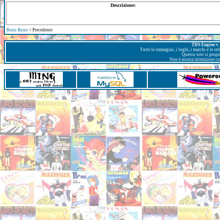
Descrizione:
Bono Bono
< Precedente
TDS Engine v. 
Tutte le immagini, i loghi, i marchi e le i
Questo sito si prop
Non è nostra intenzione con