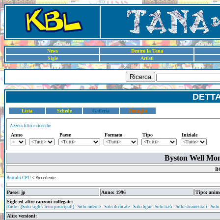
News
Dentro la Tana
Sigle
Artisti
Ricerca
DETT
Lista
Schede
Galleria
Dettaglio
Azzera filtri e ricerche
Anno
Paese
Formato
Tipo
Iniziale
Byston Well Mon
BG
Buttobi CPU
< Precedente
Paese: jp
Anno: 1996
Tipo: anim
Sigle ed altre canzoni collegate:
Tutte
-
[Solo sigle / temi principali]
-
Solo interne
-
Solo dedicate
-
Solo bgm
-
Solo basi
-
Solo strumentali
-
Solo
Altre versioni: