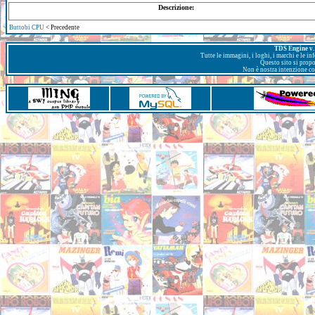
Descrizione:
Buttobi CPU
< Precedente
TDS Engine v. 
Tutte le immagini, i loghi, i marchi e le i
Questo sito si prop
Non è nostra intenzione con