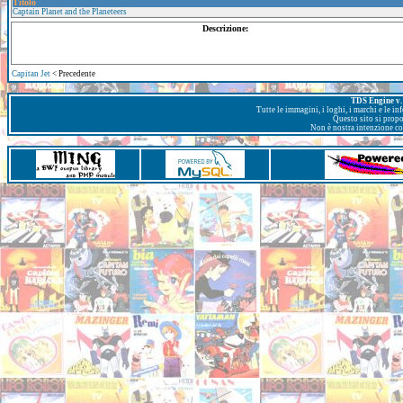
Titolo
Captain Planet and the Planeteers
Descrizione:
Capitan Jet
< Precedente
TDS Engine v. 
Tutte le immagini, i loghi, i marchi e le i
Questo sito si prop
Non è nostra intenzione con