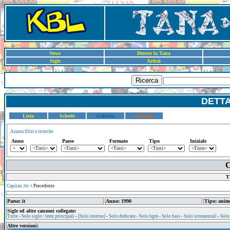
News
Dentro la Tana
Sigle
Artisti
Ricerca
DETT
Lista
Schede
Galleria
Dettaglio
Azzera filtri e ricerche
Anno
Paese
Formato
Tipo
Iniziale
C
T
Capitan Jet
< Precedente
Paese: it
Anno: 1990
Tipo: anim
Sigle ed altre canzoni collegate:
Tutte
-
Solo sigle / temi principali
-
[Solo interne]
-
Solo dedicate
-
Solo bgm
-
Solo basi
-
Solo strumentali
-
Solo
Altre versioni: