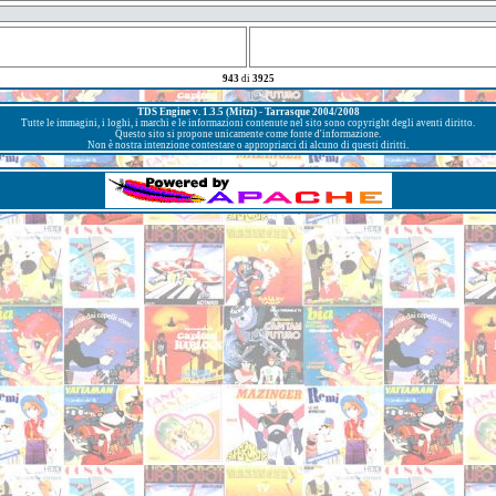
943
di
3925
TDS Engine v. 1.3.5 (Mitzi) - Tarrasque 2004/2008
Tutte le immagini, i loghi, i marchi e le informazioni contenute nel sito sono copyright degli aventi diritto.
Questo sito si propone unicamente come fonte d'informazione.
Non è nostra intenzione contestare o appropriarci di alcuno di questi diritti.