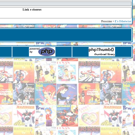
Link e risorse:
Prossimo >
E's Otherwise