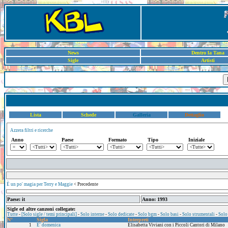
News
Dentro la Tana
Sigle
Artisti
Lista
Schede
Galleria
Dettaglio
Azzera filtri e ricerche
Anno
Paese
Formato
Tipo
Iniziale
È un po' magia per Terry e Maggie
< Precedente
Paese: it
Anno: 1993
Sigle ed altre canzoni collegate:
Tutte
-
[Solo sigle / temi principali]
-
Solo interne
-
Solo dedicate
-
Solo bgm
-
Solo basi
-
Solo strumentali
-
Solo
N°
Sigla
Interpreti
1
E' domenica
Elisabetta Viviani con i Piccoli Cantori di Milano