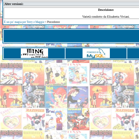
Altre versioni:
Descrizione:
Varietà condotto da Elisabetta Viviani.
È un po' magia per Terry e Maggie
< Precedente