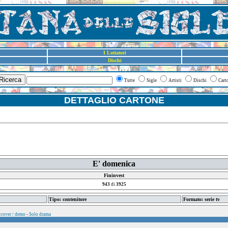
I Lottatori
Dischi
Ricerca
Tutte
Sigle
Artisti
Dischi
Cart
DETTAGLIO CARTONE
E' domenica
Fininvest
943
di
3925
Tipo: contenitore
Formato: serie tv
 cover / demo
-
Solo drama