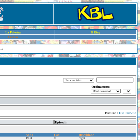
La Palestra
Il Ring
Cartoni
oni
Ordinamento
Prossimo >
E's Otherwise
Episodi:
Anno
Cod.
Descrizione
1993
si
Sigla