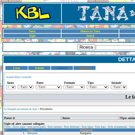
News
Dentro la Tana
Sigle
Artisti
Ricerca
DETT
Lista
Schede
Galleria
Dettaglio
Azzera filtri e ricerche
Anno
Paese
Formato
Tipo
Iniziale
Le f
Le bizzarre avventure di Jojo
< Precedente
Paese: it
Anno:
Tipo: anim
Sigle ed altre canzoni collegate:
Tutte
-
[Solo sigle / temi principali]
-
Solo interne
-
Solo dedicate
-
Solo bgm
-
Solo basi
-
Solo strumentali
-
Solo
N°
Sigla
Interpreti
1
Bahamas
Kangaroo