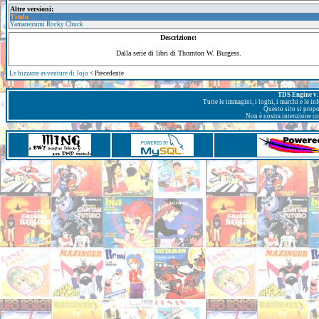
Altre versioni:
Titolo
Yamanezumi Rocky Chuck
Descrizione:
Dalla serie di libri di Thornton W. Burgess.
Le bizzarre avventure di Jojo
< Precedente
TDS Engine v. 
Tutte le immagini, i loghi, i marchi e le i
Questo sito si prop
Non è nostra intenzione con