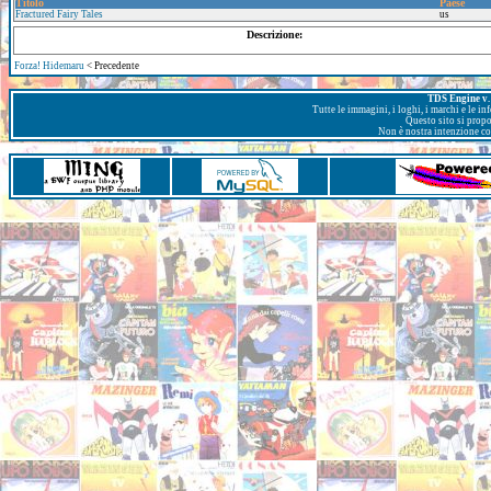
Titolo
Paese
Fractured Fairy Tales
us
Descrizione:
Forza! Hidemaru
< Precedente
TDS Engine v. 
Tutte le immagini, i loghi, i marchi e le i
Questo sito si prop
Non è nostra intenzione con