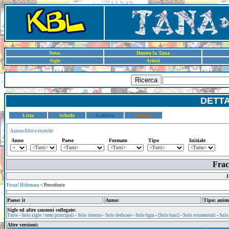
News
Dentro la Tana
Sigle
Artisti
Ricerca
DETT
Lista
Schede
Galleria
Dettaglio
Azzera filtri e ricerche
Anno
Paese
Formato
Tipo
Iniziale
Frac
J
Forza! Hidemaru
< Precedente
Paese: it
Anno:
Tipo: anim
Sigle ed altre canzoni collegate:
Tutte
-
Solo sigle / temi principali
-
Solo interne
-
Solo dedicate
-
Solo bgm
-
[Solo basi]
-
Solo strumentali
-
Solo
Altre versioni: