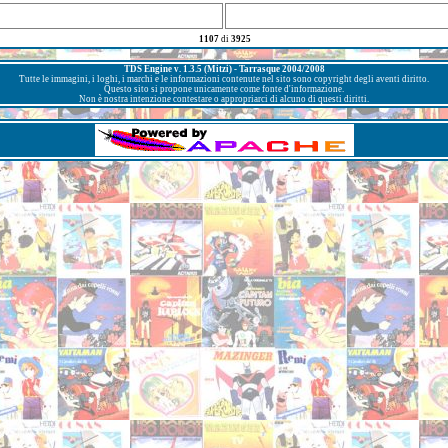
1107
di
3925
TDS Engine v. 1.3.5 (Mitzi) - Tarrasque 2004/2008
Tutte le immagini, i loghi, i marchi e le informazioni contenute nel sito sono copyright degli aventi diritto.
Questo sito si propone unicamente come fonte d'informazione.
Non è nostra intenzione contestare o appropriarci di alcuno di questi diritti.