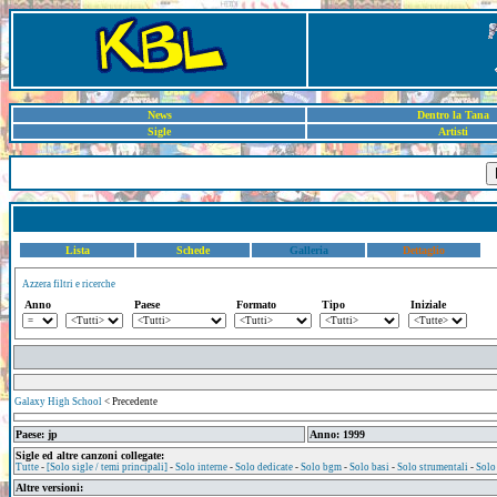
News
Dentro la Tana
Sigle
Artisti
Lista
Schede
Galleria
Dettaglio
Azzera filtri e ricerche
Anno
Paese
Formato
Tipo
Iniziale
Galaxy High School
< Precedente
Paese: jp
Anno: 1999
Sigle ed altre canzoni collegate:
Tutte
-
[Solo sigle / temi principali]
-
Solo interne
-
Solo dedicate
-
Solo bgm
-
Solo basi
-
Solo strumentali
-
Solo
Altre versioni: