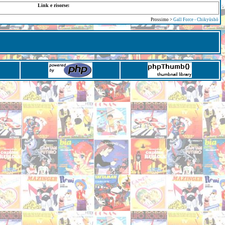
Link e risorse:
Prossimo >
Gall Force - Chikyūshō