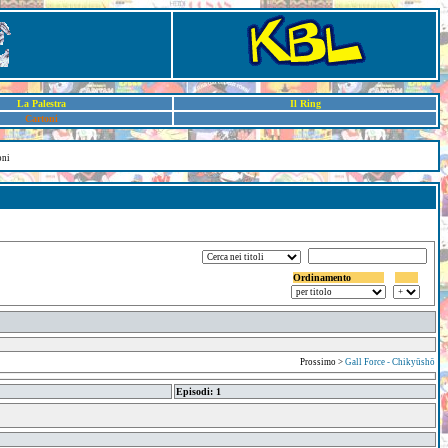
La Palestra
Il Ring
Cartoni
oni
Ordinamento
Prossimo >
Gall Force - Chikyūshō
Episodi: 1