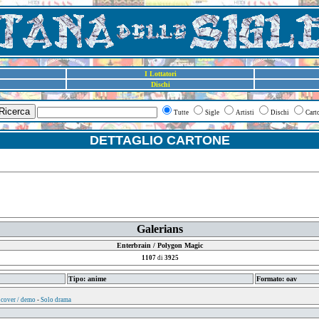
I Lottatori
Dischi
Ricerca
Tutte
Sigle
Artisti
Dischi
Cart
DETTAGLIO CARTONE
Galerians
Enterbrain / Polygon Magic
1107
di
3925
Tipo: anime
Formato: oav
 cover / demo
-
Solo drama