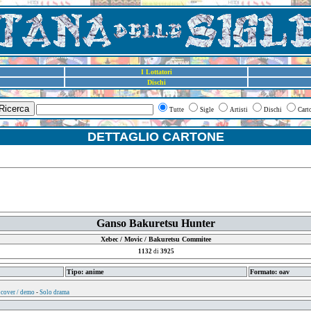
I Lottatori
Dischi
Ricerca
Tutte
Sigle
Artisti
Dischi
Cart
DETTAGLIO CARTONE
Ganso Bakuretsu Hunter
Xebec / Movic / Bakuretsu Commitee
1132
di
3925
Tipo: anime
Formato: oav
 cover / demo
-
Solo drama