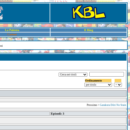
La Palestra
Il Ring
Cartoni
oni
Ordinamento
Prossimo >
Garakuta Dōri No Stain
Episodi: 3