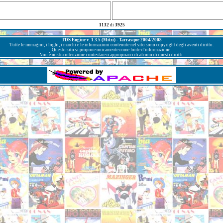
1132
di
3925
TDS Engine v. 1.3.5 (Mitzi) - Tarrasque 2004/2008
Tutte le immagini, i loghi, i marchi e le informazioni contenute nel sito sono copyright degli aventi diritto.
Questo sito si propone unicamente come fonte d'informazione.
Non è nostra intenzione contestare o appropriarci di alcuno di questi diritti.