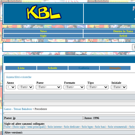
News
Dentro la Tana
Sigle
Artisti
Lista
Schede
Galleria
Dettaglio
Azzera filtri e ricerche
Anno
Paese
Formato
Tipo
Iniziale
Ganso - Tensai Bakabon
< Precedente
Paese: jp
Anno: 1996
Sigle ed altre canzoni collegate:
Tutte
-
[Solo sigle / temi principali]
-
Solo interne
-
Solo dedicate
-
Solo bgm
-
Solo basi
-
Solo strumentali
-
Solo
Altre versioni: