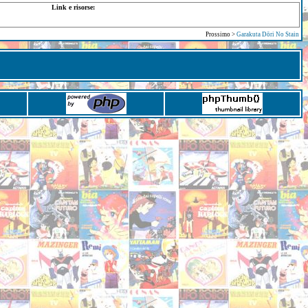
Link e risorse:
Prossimo >
Garakuta Dōri No Stain