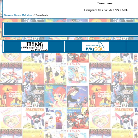
Descrizione:
Discrepanze tra i dati di ANN e ACL
Ganso - Tensai Bakabon
< Precedente