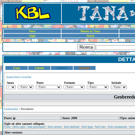
News
Dentro la Tana
Sigle
Artisti
Ricerca
DETT
Lista
Schede
Galleria
Dettaglio
Azzera filtri e ricerche
Anno
Paese
Formato
Tipo
Iniziale
Geobreede
Geobreeders
< Precedente
Paese: jp
Anno: 2000
Tipo: anim
Sigle ed altre canzoni collegate:
Tutte
-
[Solo sigle / temi principali]
-
Solo interne
-
Solo dedicate
-
Solo bgm
-
Solo basi
-
Solo strumentali
-
Solo
Altre versioni: