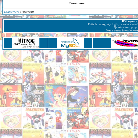
Descrizione:
Geobreeders
< Precedente
TDS Engine v. 
Tutte le immagini, i loghi, i marchi e le i
Questo sito si prop
Non è nostra intenzione con