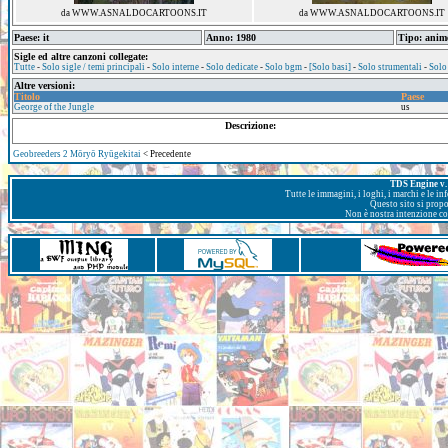
da WWW.ASNALDOCARTOONS.IT
da WWW.ASNALDOCARTOONS.IT
Paese: it
Anno: 1980
Tipo: anim
Sigle ed altre canzoni collegate:
Tutte
-
Solo sigle / temi principali
-
Solo interne
-
Solo dedicate
-
Solo bgm
-
[Solo basi]
-
Solo strumentali
-
Solo
Altre versioni:
Titolo
Paese
George of the Jungle
us
Descrizione:
Geobreeders 2 Mōryō Ryūgekitai
< Precedente
TDS Engine v. 
Tutte le immagini, i loghi, i marchi e le i
Questo sito si prop
Non è nostra intenzione con