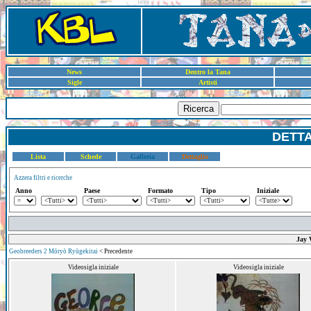
News
Dentro la Tana
Sigle
Artisti
Ricerca
DETT
Lista
Schede
Galleria
Dettaglio
Azzera filtri e ricerche
Anno
Paese
Formato
Tipo
Iniziale
Jay 
Geobreeders 2 Mōryō Ryūgekitai
< Precedente
Videosigla iniziale
Videosigla iniziale